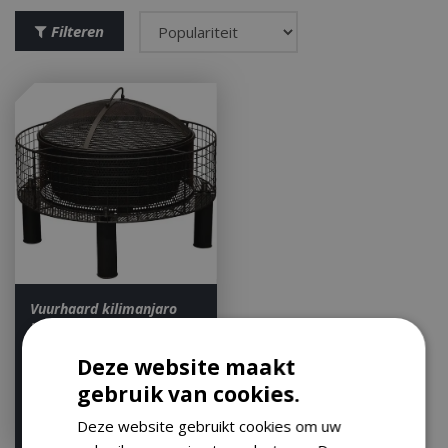
Filteren
Vuurhaard kilimanjaro
h41.5d56cm
Let op: bijna uitverkocht!
Deze website maakt
gebruik van cookies.
€
109
,
00
€
89
,
00
Deze website gebruikt cookies om uw