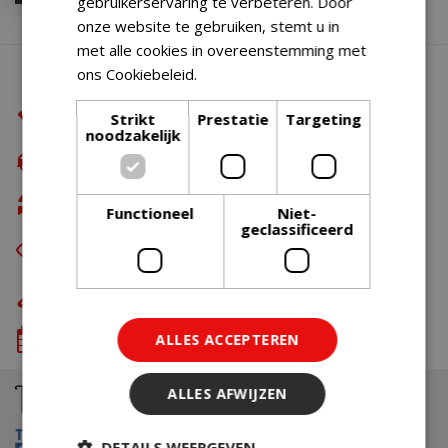
gebruikerservaring te verbeteren. Door
onze website te gebruiken, stemt u in
met alle cookies in overeenstemming met
Waarom BBQkopen.nl?
ons Cookiebeleid.
Lees verder
De beste merken
Strikt
Prestatie
Targeting
noodzakelijk
Gratis verzending
vanaf €49,99
Gratis retour
Functioneel
Niet-
geclassificeerd
Eerst zien dan betalen
met Riverty
Eigen bezorg- & installatieservice
We komen wanneer het jou uitkomt
ALLES ACCEPTEREN
ALLES AFWIJZEN
DETAILS WEERGEVEN