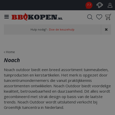
G
7.7
a
n
a
a
Product toegevoegd
r
Hulp nodig? -
Doe de keuzehulp
aan wensenlijst
c
o
n
t
Home
e
Noach
n
t
Noach outdoor biedt een breed assortiment tuinmeubelen,
tuinproducten en kerstartikelen. Het merk is opgezet door
tuincentrumondernemers die vanuit praktijkkennis
assortimenten ontwikkelen. Noach Outdoor biedt voordelige
kwaliteit, betrouwbaarheid en duurzaamheid. Dit alles wordt
gecombineerd met strak design op basis van de laatste
trends. Noach Outdoor wordt uitsluitend verkocht bij
GroenRijk tuincentra in Nederland.