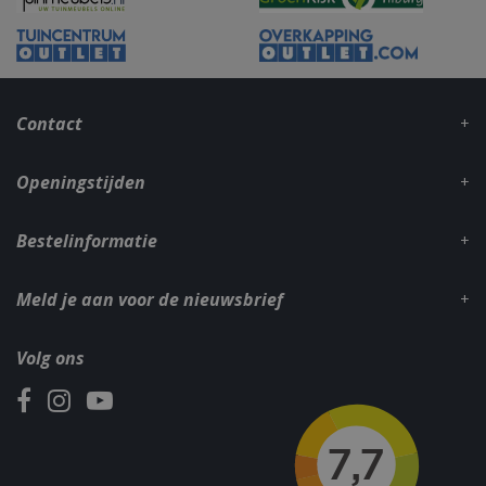
VISITOR_PRIVACY_METADATA
5 maand
YouTube
weke
.youtube.com
Contact
Openingstijden
Bestelinformatie
Meld je aan voor de nieuwsbrief
Volg ons
Naam
Aanbieder
/
Aanbieder
/
Domein
Verva
Naam
Vervaldatum
Omschrijvin
Domein