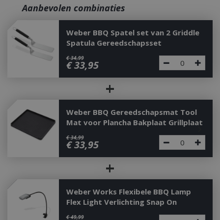
Aanbevolen combinaties
Weber BBQ Spatel set van 2 Griddle
Spatula Gereedschapsset
€
34
,
99
€
33
,
95
+
Weber BBQ Gereedschapsmat Tool
Mat voor Plancha Bakplaat Grillplaat
€
34
,
99
€
33
,
95
+
Weber Works Flexibele BBQ Lamp
Flex Light Verlichting Snap On
€
49
,
99