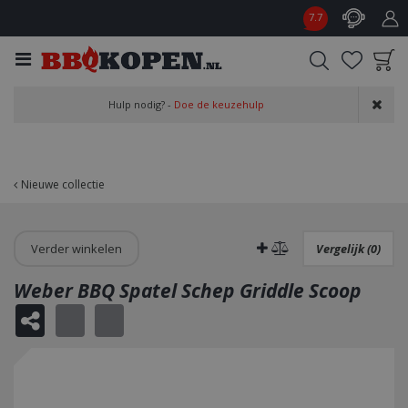
G
7.7
a
n
a
a
Product toegevoegd
r
Hulp nodig? -
Doe de keuzehulp
aan wensenlijst
c
o
n
t
Nieuwe collectie
e
n
t
Verder winkelen
Vergelijk (0)
Weber BBQ Spatel Schep Griddle Scoop