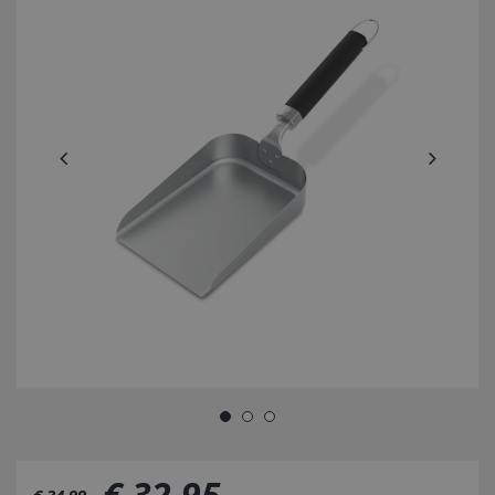
€
32
,
95
€
34
,
99