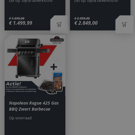
Let op: bijna uitverkocht!
Let op: bijna uitverkocht!
€
1.599
,
00
€
2.999
,
00
€
1.499
,
99
€
2.849
,
00
_ga
1 jaar
Google LLC
maan
.bbqkopen.nl
Napoleon Rogue 425 Gas
BBQ Zwart Barbecue
Op voorraad