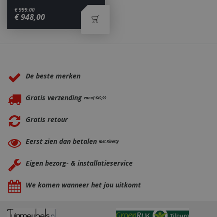
€
999
,
00
€
948
,
00
_gid
1 dag
Google LLC
.bbqkopen.nl
Waarom BBQkopen.nl?
De beste merken
Gratis verzending
vanaf €49,99
Gratis retour
CookieScriptConsent
1 maan
CookieScript
dage
Eerst zien dan betalen
www.bbqkopen.nl
met Riverty
Eigen bezorg- & installatieservice
We komen wanneer het jou uitkomt