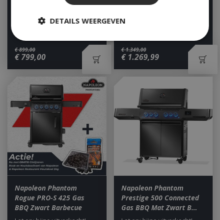
EP435 Barbecue Zwar…
Barbecue
DETAILS WEERGEVEN
Let op: bijna uitverkocht!
Let op: bijna uitverkocht!
€
899
,
00
€
1.349
,
00
€
799
,
00
€
1.269
,
99
Strikt noodzakelijk
Prestatie
Targeting
Functioneel
Niet-geclassificeerd
Strikt noodzakelijke cookies maken de
kernfunctionaliteiten van de website mogelijk,
zoals gebruikersaanmelding en accountbeheer.
De website kan niet goed worden gebruikt zonder
de strikt noodzakelijke cookies.
Aanbieder
/
Naam
Vervald
Domein
__cf_bm
29 minut
Cloudflare Inc.
second
.db.sleak.chat
Napoleon Phantom
Napoleon Phantom
Rogue PRO-S 425 Gas
Prestige 500 Connected
BBQ Zwart Barbecue
Gas BBQ Mat Zwart B…