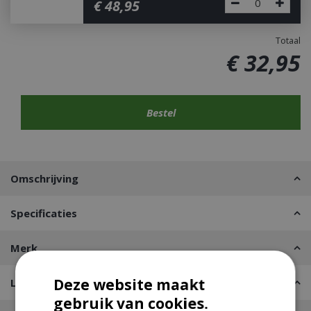
€
48
,
95
Totaal
€
32
,
95
Omschrijving
Specificaties
Merk
Deze website maakt
Leveren of Afhalen
gebruik van cookies.