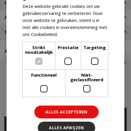
Contact
Deze website gebruikt cookies om uw
gebruikerservaring te verbeteren. Door
Advies nodig?
onze website te gebruiken, stemt u in
met alle cookies in overeenstemming met
Stel een vraag
ons Cookiebeleid.
Lees verder
Strikt
Prestatie
Targeting
Aanraders van onze klanten
noodzakelijk
Functioneel
Niet-
geclassificeerd
ALLES ACCEPTEREN
Weber Spirit EP-435
Napoleon Rogue PRO-S
ALLES AFWIJZEN
Gasbarbecue Gas BBQ
425 Gas BBQ Zwart