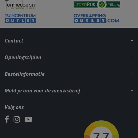
_gid
1 dag
Google LLC
.bbqkopen.nl
Contact
Openingstijden
Bestelinformatie
CookieScriptConsent
1 maan
CookieScript
Meld je aan voor de nieuwsbrief
dage
www.bbqkopen.nl
Volg ons