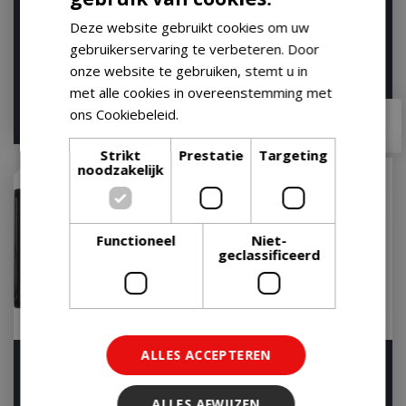
Gourmet BBQ System
57 Gourmet BBQ System
Deze website gebruikt cookies om uw
Rooster Rond
Rooster Rond
gebruikerservaring te verbeteren. Door
Let op: bijna uitverkocht!
Let op: bijna uitverkocht!
onze website te gebruiken, stemt u in
met alle cookies in overeenstemming met
€
64
,
99
€
70
,
99
ons Cookiebeleid.
Lees verder
€
52
,
95
€
58
,
95
Strikt
Prestatie
Targeting
noodzakelijk
Functioneel
Niet-
geclassificeerd
ALLES ACCEPTEREN
Napoleon Dubbelzijdige
Half Moon Cast Iron
Grillplaat voor Freestyle
Cooking Grate -Classic
en Rogue® …
Joe ®
ALLES AFWIJZEN