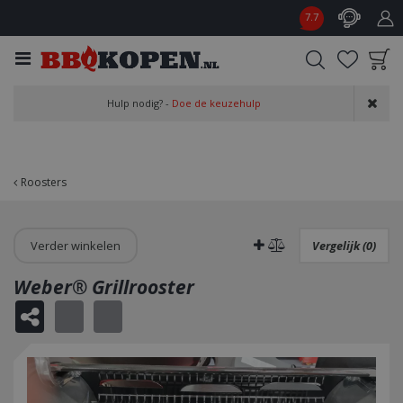
G
7.7
a
n
a
a
Product toegevoegd
r
Hulp nodig? -
Doe de keuzehulp
aan wensenlijst
c
o
n
t
Roosters
e
n
t
Verder winkelen
Vergelijk (0)
Weber® Grillrooster