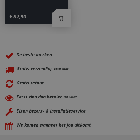
€
89
,
90
_ga
1 jaar
Google LLC
maan
.bbqkopen.nl
Waarom BBQkopen.nl?
De beste merken
Gratis verzending
vanaf €49,99
Gratis retour
Eerst zien dan betalen
met Riverty
Eigen bezorg- & installatieservice
We komen wanneer het jou uitkomt