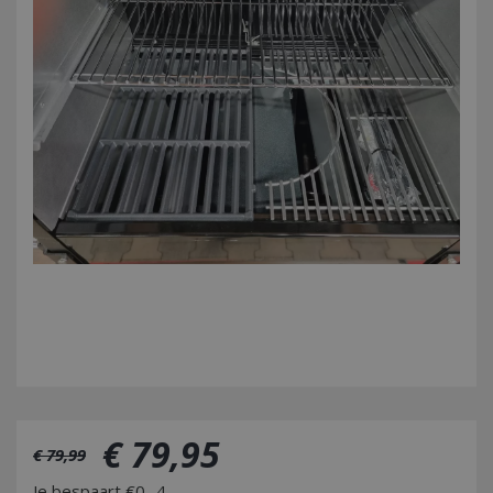
€
79
,
95
€
79
,
99
Je bespaart €0,-4