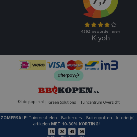
VISITOR_PRIVACY_METADATA
5 maand
YouTube
weke
.youtube.com
© bbqkopen.nl
Green Solutions
Tuincentrum Overzicht
ZOMERSALE!
Tuinmeubelen - Barbecues - Buitenpotten - Interieur
artikelen
MET 10-30% KORTING!
13
20
43
09
Naam
Aanbieder
/
Aanbieder
/
Domein
Verva
Naam
Vervaldatum
Omschrijvin
Weber® Grillrooster