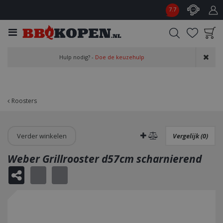
G
7.7
a
n
a
a
Product toegevoegd
r
Hulp nodig? -
Doe de keuzehulp
aan wensenlijst
c
o
n
t
Roosters
e
n
t
Verder winkelen
Vergelijk (0)
Weber Grillrooster d57cm scharnierend