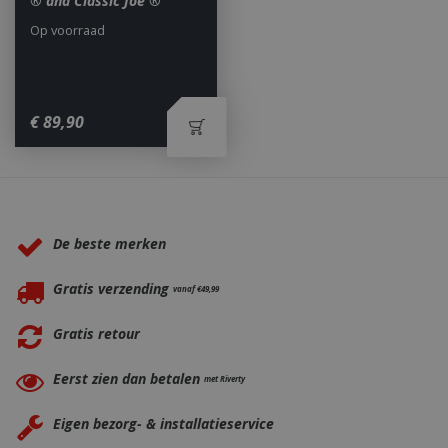
® and Classic Joe ®
Op voorraad
_gid
1 dag
Google LLC
€
89
,
90
.bbqkopen.nl
Waarom BBQkopen.nl?
De beste merken
Gratis verzending
vanaf €49,99
CookieScriptConsent
1 maan
CookieScript
Gratis retour
dage
www.bbqkopen.nl
Eerst zien dan betalen
met Riverty
Eigen bezorg- & installatieservice