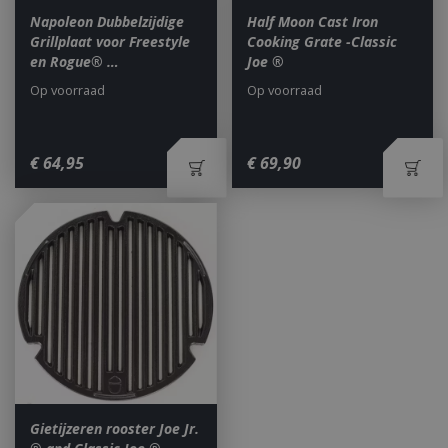
Napoleon Dubbelzijdige
Half Moon Cast Iron
Grillplaat voor Freestyle
Cooking Grate -Classic
en Rogue® …
Joe ®
Op voorraad
Op voorraad
_ga
1 jaar
Google LLC
maan
.bbqkopen.nl
€
64
,
95
€
69
,
90
Gietijzeren rooster Joe Jr.