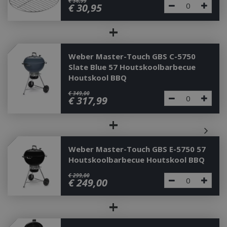
€
36
,
99
€
30
,
95
+
Weber Master-Touch GBS C-5750
Slate Blue 57 Houtskoolbarbecue
Houtskool BBQ
€
349
,
00
€
317
,
99
+
Weber Master-Touch GBS E-5750 57
Houtskoolbarbecue Houtskool BBQ
€
299
,
00
€
249
,
00
+