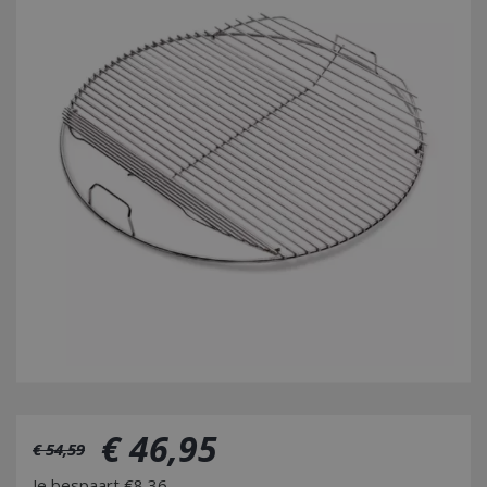
€
46
,
95
€
54
,
59
Je bespaart €8,36