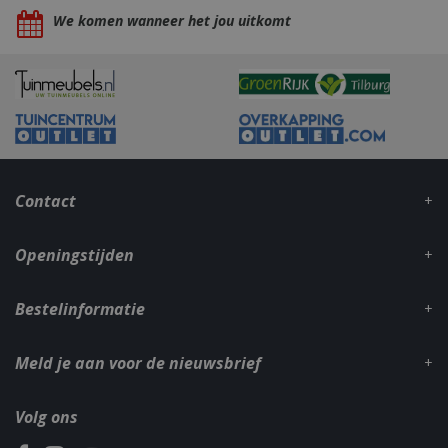
We komen wanneer het jou uitkomt
VISITOR_PRIVACY_METADATA
5 maand
YouTube
weke
.youtube.com
Contact
Openingstijden
Bestelinformatie
Meld je aan voor de nieuwsbrief
Volg ons