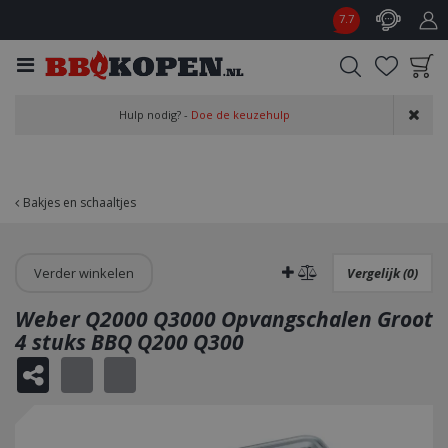
G
7.7
a
n
a
a
Product toegevoegd
r
Hulp nodig? -
Doe de keuzehulp
aan wensenlijst
c
o
n
t
Bakjes en schaaltjes
e
n
t
Verder winkelen
Vergelijk (0)
Weber Q2000 Q3000 Opvangschalen Groot
4 stuks BBQ Q200 Q300