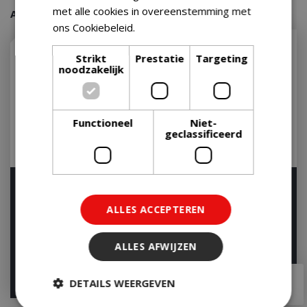
met alle cookies in overeenstemming met
Aanraders van onze klanten
ons Cookiebeleid.
Lees verder
Strikt
Prestatie
Targeting
noodzakelijk
Functioneel
Niet-
geclassificeerd
Weber Aluminium BBQ
Aluminium wegwerp kom
Lekbakjes Klein 10 stuks
(set)
ALLES ACCEPTEREN
Druip Bakje Dr…
Op voorraad
Op voorraad
ALLES AFWIJZEN
€
21
,
95
€
6
,
00
€
19
,
95
DETAILS WEERGEVEN