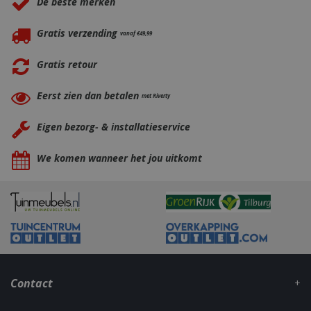
De beste merken
.bbqkopen.nl
Gratis verzending
vanaf €49,99
Gratis retour
Eerst zien dan betalen
met Riverty
Eigen bezorg- & installatieservice
CookieScriptConsent
1 maan
CookieScript
dage
www.bbqkopen.nl
We komen wanneer het jou uitkomt
Contact
VISITOR_PRIVACY_METADATA
5 maand
YouTube
weke
.youtube.com