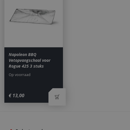
Google LLC
maan
.bbqkopen.nl
Napoleon BBQ
Vetopvangschaal voor
Rogue 425 3 stuks
Op voorraad
€
13
,
00
Waarom BBQkopen.nl?
_gid
1 dag
Google LLC