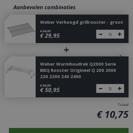
Aanbevolen combinaties
Weber Verhoogd grillrooster - groot
€
34
,
99
€
29
,
95
+
Weber Warmhoudrek Q2000 Serie
BBQ Rooster Origineel Q 200 2000
220 2200 240 2400
€
54
,
99
€
50
,
95
Totaal
€
10
,
75