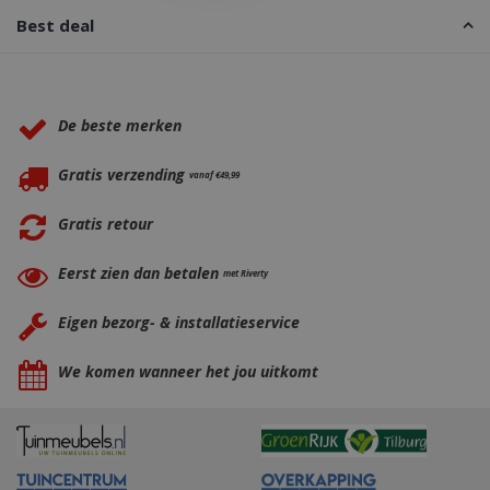
Best deal
Waarom BBQkopen.nl?
De beste merken
Gratis verzending
vanaf €49,99
Gratis retour
Eerst zien dan betalen
met Riverty
_gid
1 dag
Google LLC
.bbqkopen.nl
Eigen bezorg- & installatieservice
We komen wanneer het jou uitkomt