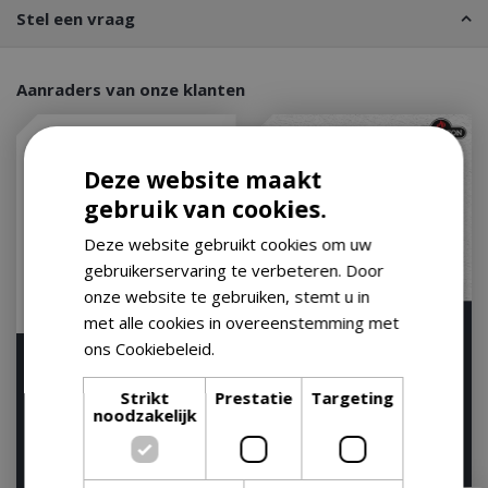
Stel een vraag
Aanraders van onze klanten
Deze website maakt
gebruik van cookies.
Deze website gebruikt cookies om uw
gebruikerservaring te verbeteren. Door
onze website te gebruiken, stemt u in
met alle cookies in overeenstemming met
ons Cookiebeleid.
Lees verder
Weber Spirit EP-435
Napoleon Rogue PRO-S
Gasbarbecue Gas BBQ
425 Gas BBQ Zwart
Strikt
Prestatie
Targeting
EP435 Barbecue Zwar…
Barbecue
noodzakelijk
Let op: bijna uitverkocht!
Let op: bijna uitverkocht!