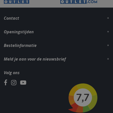
CookieScriptConsent
1 maan
CookieScript
dage
www.bbqkopen.nl
Contact
Openingstijden
Bestelinformatie
Meld je aan voor de nieuwsbrief
VISITOR_PRIVACY_METADATA
5 maand
YouTube
weke
.youtube.com
Volg ons