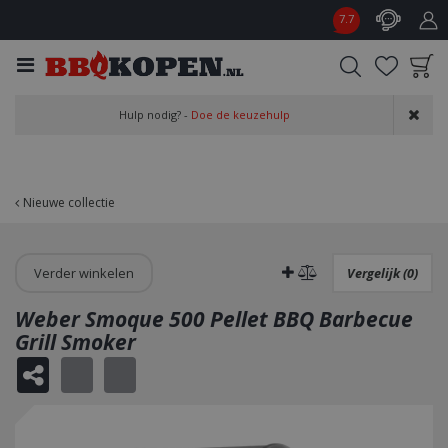
G
7.7
a
n
a
a
Product toegevoegd
r
Hulp nodig? -
Doe de keuzehulp
aan wensenlijst
c
o
n
t
Nieuwe collectie
e
n
t
Verder winkelen
Vergelijk (0)
Weber Smoque 500 Pellet BBQ Barbecue
Grill Smoker