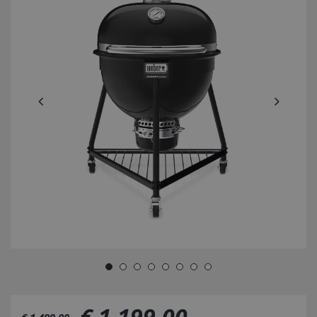
€
1.199
,
00
€
1.499
,
00