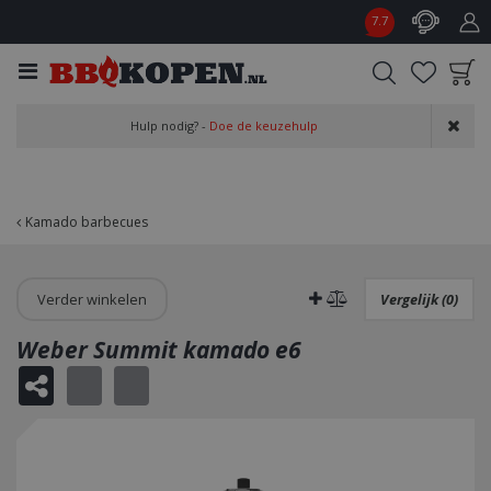
G
7.7
a
n
a
a
Product toegevoegd
r
Hulp nodig? -
Doe de keuzehulp
aan wensenlijst
c
o
n
t
Kamado barbecues
e
n
t
Verder winkelen
Vergelijk (0)
Weber Summit kamado e6