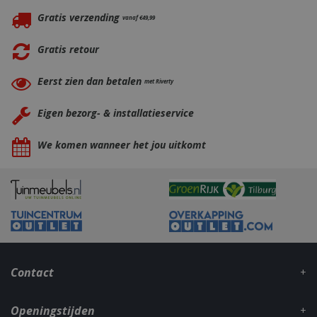
Gratis verzending
vanaf €49,99
Gratis retour
Eerst zien dan betalen
met Riverty
Eigen bezorg- & installatieservice
VISITOR_PRIVACY_METADATA
5 maand
YouTube
weke
.youtube.com
We komen wanneer het jou uitkomt
Contact
Openingstijden