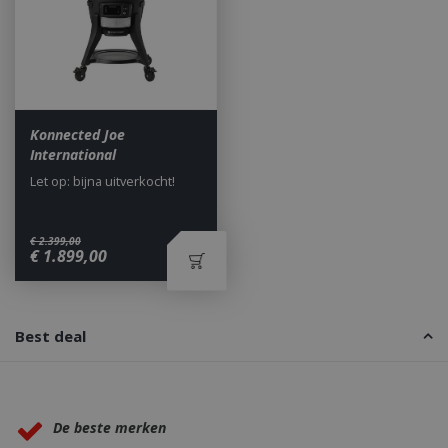
Konnected Joe
International
Let op: bijna uitverkocht!
_gid
1 dag
Google LLC
.bbqkopen.nl
€
2.399
,
00
€
1.899
,
00
Best deal
Waarom BBQkopen.nl?
CookieScriptConsent
1 maan
CookieScript
dage
De beste merken
www.bbqkopen.nl