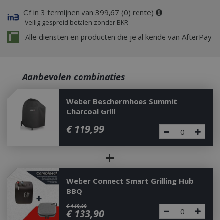
Of in 3 termijnen van 399,67 (0) rente)
Veilig gespreid betalen zonder BKR
Alle diensten en producten die je al kende van AfterPay
Aanbevolen combinaties
Weber Beschermhoes Summit
Charcoal Grill
€
119
,
99
+
Weber Connect Smart Grilling Hub
BBQ
€
149
,
99
€
133
,
90