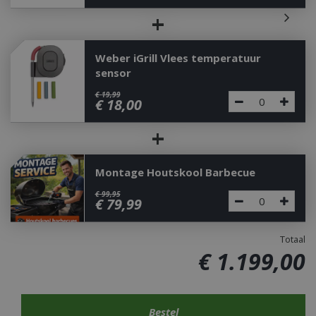
+
Weber iGrill Vlees temperatuur
sensor
€
19
,
99
€
18
,
00
+
Montage Houtskool Barbecue
€
99
,
95
€
79
,
99
Totaal
€
1.199
,
00