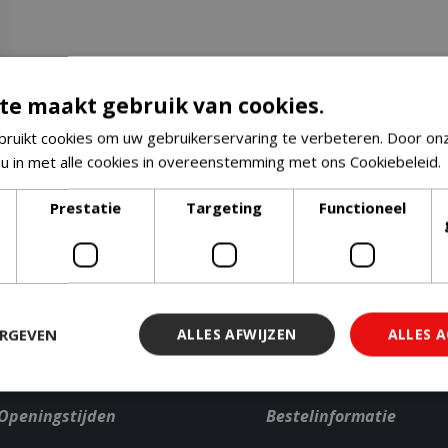
te maakt gebruik van cookies.
ruikt cookies om uw gebruikerservaring te verbeteren. Door on
 u in met alle cookies in overeenstemming met ons Cookiebeleid.
Gratis retour
Eerst zien dan betalen
Prestatie
Targeting
Functioneel
met Riverty
ERGEVEN
ALLES AFWIJZEN
ALLES 
Openingstijden
Bestelinformatie
 noodzakelijk
Prestatie
Targeting
Functioneel
Niet-geclassi