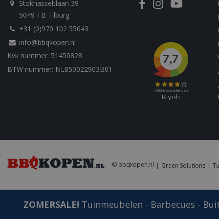
Stokhasseltlaan 39
Strikt noodzakelijke
5049 TB Tilburg
accountbeheer. De w
+31 (0)970 102 55043
Naam
info@bbqkopen.nl
Kvk nummer: 51450828
__cf_bm
BTW nummer: NL850022903B01
_ga
© bbqkopen.nl
Green Solutions
Tu
_gid
ZOMERSALE!
Tuinmeubelen - Barbecues - Buit