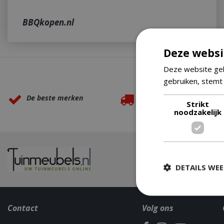
BBQkopen.nl
Deze websi
Deze website geb
Waarom BBQkopen.nl?
gebruiken, stemt
De beste merken
Gratis verzending
Strikt
noodzakelijk
vanaf €49,99
DETAILS WE
Contact
Volg ons
Strikt