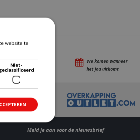
ze website te
Lees verder
Eigen bezorg- &
We komen wanneer
Niet-
installatieservice
het jou uitkomt
geclassificeerd
ACCEPTEREN
Meld je aan voor de nieuwsbrief
ficeerd