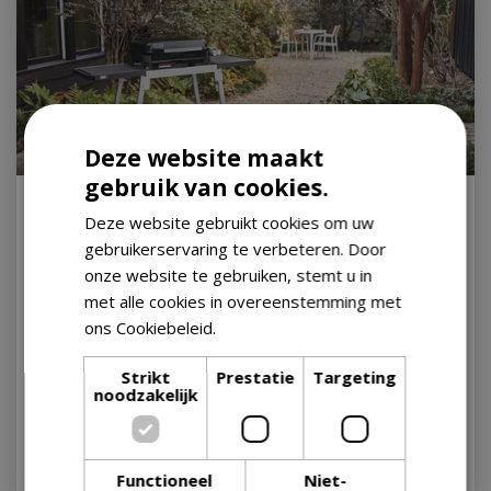
Deze website maakt
gebruik van cookies.
Ontdek de nieuwe Weber-collectie
Deze website gebruikt cookies om uw
12 maart 2024
gebruikerservaring te verbeteren. Door
onze website te gebruiken, stemt u in
Ben jij een échte barbecuefanaat? Neem dan zeker een
met alle cookies in overeenstemming met
kijkje in onze nieuwe collectie van Weber, vol met
kwalitatief hoogstaande barbecues en accessoires. Zo
ons Cookiebeleid.
Lees verder
organiseer jij een onvergetelijke barbecue voor familie
en vrienden en serveer je gerechten waar iedereen
Strikt
Prestatie
Targeting
noodzakelijk
keer op keer versteld van zal staan! Lees snel verder en
ontdek de nieuwe collectie.
Lees meer...
Functioneel
Niet-