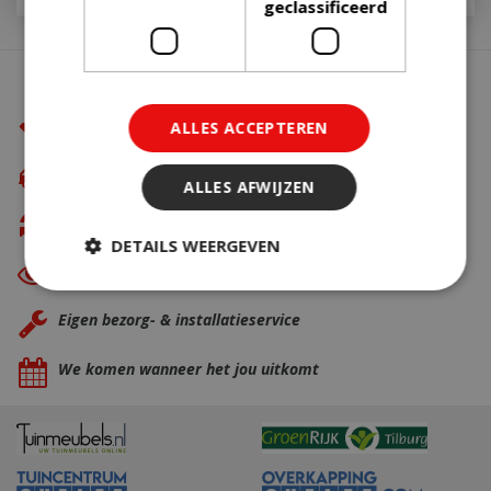
geclassificeerd
Waarom BBQkopen.nl?
De beste merken
ALLES ACCEPTEREN
Gratis verzending
vanaf €49,99
ALLES AFWIJZEN
Gratis retour
DETAILS WEERGEVEN
Eerst zien dan betalen
met Riverty
Eigen bezorg- & installatieservice
Strikt noodzakelijk
Prestatie
Targeting
Functioneel
We komen wanneer het jou uitkomt
Niet-geclassificeerd
Strikt noodzakelijke cookies maken de
kernfunctionaliteiten van de website mogelijk,
zoals gebruikersaanmelding en accountbeheer.
De website kan niet goed worden gebruikt zonder