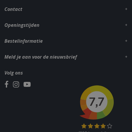
_gid
1 dag
Google LLC
Contact
.bbqkopen.nl
Openingstijden
Bestelinformatie
Meld je aan voor de nieuwsbrief
CookieScriptConsent
1 maan
CookieScript
Volg ons
dage
www.bbqkopen.nl
VISITOR_PRIVACY_METADATA
5 maand
YouTube