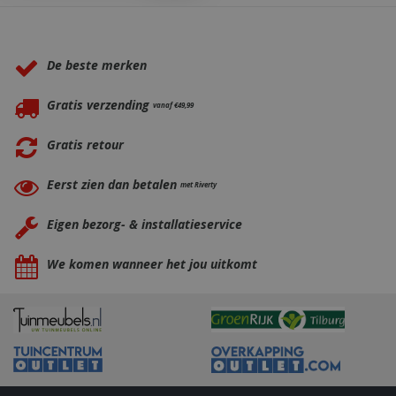
Waarom BBQkopen.nl?
_ga
1 jaar
Google LLC
maan
.bbqkopen.nl
De beste merken
Gratis verzending
vanaf €49,99
Gratis retour
Eerst zien dan betalen
met Riverty
Eigen bezorg- & installatieservice
We komen wanneer het jou uitkomt