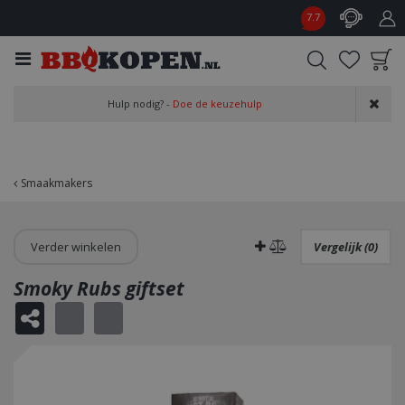
G
7.7
a
n
a
a
Product toegevoegd
r
Hulp nodig? -
Doe de keuzehulp
aan wensenlijst
c
o
n
t
Smaakmakers
e
n
t
Verder winkelen
Vergelijk (0)
Smoky Rubs giftset