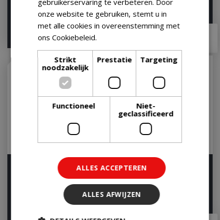
gebruikerservaring te verbeteren. Door
onze website te gebruiken, stemt u in
met alle cookies in overeenstemming met
€
22
,
49
€
19
,
99
ons Cookiebeleid.
Lees verder
Strikt
Prestatie
Targeting
noodzakelijk
Functioneel
Niet-
geclassificeerd
Garlic & Herb Shaker
Chimichurri Rub 130g
ALLES ACCEPTEREN
270g
Op voorraad
Op voorraad
ALLES AFWIJZEN