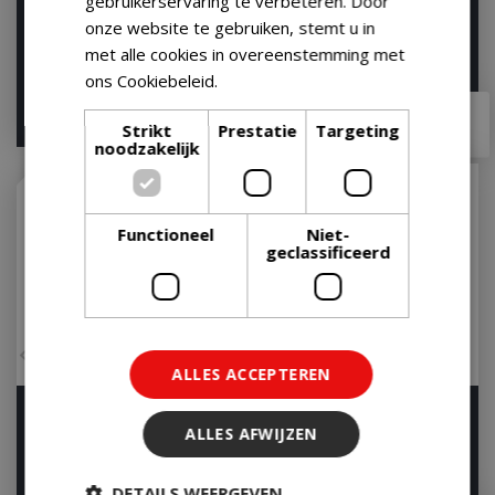
gebruikerservaring te verbeteren. Door
POPPY 3W-Natural-Oak
Lilly Glass 10 cm - zwart
onze website te gebruiken, stemt u in
Op voorraad
met alle cookies in overeenstemming met
Let op: bijna
uitverkocht!
ons Cookiebeleid.
Lees verder
€
249
,
99
vanaf
€
249
,
90
€
21
,
90
Strikt
Prestatie
Targeting
noodzakelijk
Online Only
Functioneel
Niet-
geclassificeerd
ALLES ACCEPTEREN
Tower 10 - Zwart
Riff Black
ALLES AFWIJZEN
Let op: bijna uitverkocht!
Op voorraad
DETAILS WEERGEVEN