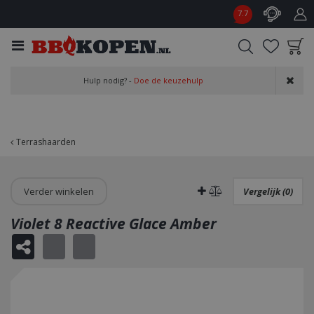
G
7.7
a
n
a
a
Product toegevoegd
r
Hulp nodig? -
Doe de keuzehulp
aan wensenlijst
c
o
n
t
Terrashaarden
e
n
t
Verder winkelen
Vergelijk (0)
Violet 8 Reactive Glace Amber