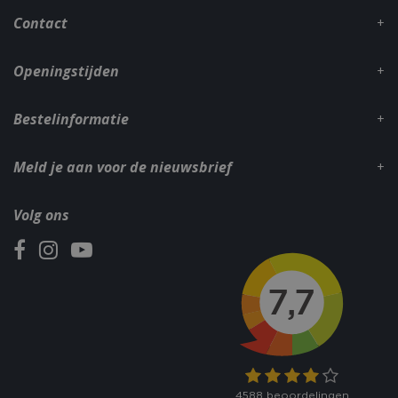
_gid
1 dag
Google LLC
Contact
.bbqkopen.nl
Openingstijden
Bestelinformatie
Meld je aan voor de nieuwsbrief
CookieScriptConsent
1 maan
CookieScript
Volg ons
dage
www.bbqkopen.nl
VISITOR_PRIVACY_METADATA
5 maand
YouTube