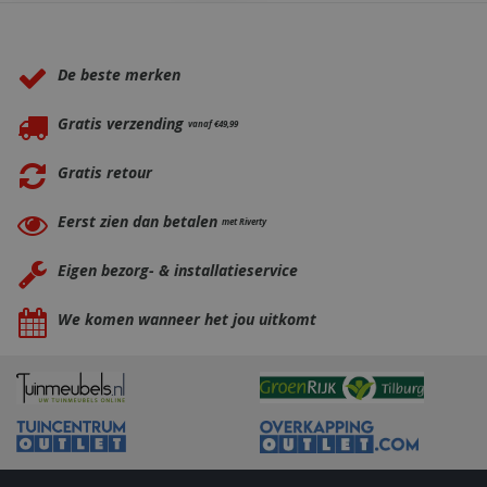
Waarom BBQkopen.nl?
_ga
1 jaar
Google LLC
maan
.bbqkopen.nl
De beste merken
Gratis verzending
vanaf €49,99
Gratis retour
Eerst zien dan betalen
met Riverty
Eigen bezorg- & installatieservice
We komen wanneer het jou uitkomt