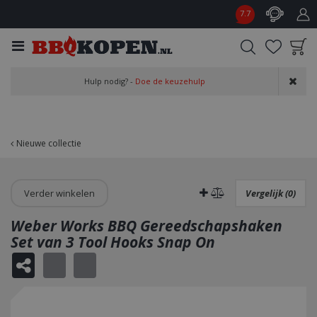
G
7.7
a
n
a
a
Product toegevoegd
r
Hulp nodig? -
Doe de keuzehulp
aan wensenlijst
c
o
n
t
Nieuwe collectie
e
n
t
Verder winkelen
Vergelijk (0)
Weber Works BBQ Gereedschapshaken
Set van 3 Tool Hooks Snap On