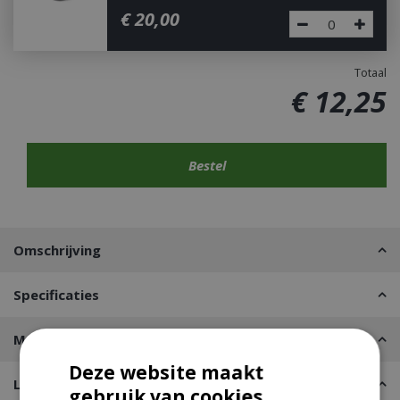
€
20
,
00
Totaal
€
12
,
25
Omschrijving
Specificaties
Merk
Deze website maakt
Leveren of Afhalen
gebruik van cookies.