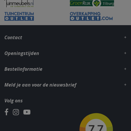
VISITOR_PRIVACY_METADATA
5 maand
YouTube
weke
.youtube.com
Contact
Openingstijden
Bestelinformatie
Meld je aan voor de nieuwsbrief
Volg ons
Naam
Aanbieder
/
Aanbieder
/
Domein
Verva
Naam
Vervaldatum
Omschrijvin
Domein