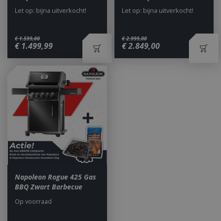
Let op: bijna uitverkocht!
Let op: bijna uitverkocht!
€
1.599
,
00
€
2.999
,
00
_ga
1 jaar
Google LLC
€
1.499
,
99
€
2.849
,
00
maan
.bbqkopen.nl
Napoleon Rogue 425 Gas
BBQ Zwart Barbecue
Op voorraad