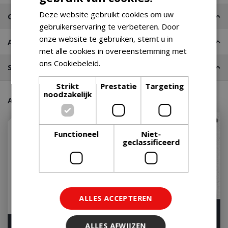
Deze website gebruikt cookies om uw
Contact
gebruikerservaring te verbeteren. Door
onze website te gebruiken, stemt u in
Advies nodig?
met alle cookies in overeenstemming met
ons Cookiebeleid.
Lees verder
Stel een vraag
Strikt
Prestatie
Targeting
noodzakelijk
Aanraders van onze klanten
Functioneel
Niet-
geclassificeerd
ALLES ACCEPTEREN
ALLES AFWIJZEN
Weber Spirit EP-435
Napoleon Rogue PRO-S