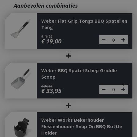
Aanbevolen combinaties
Weber Flat Grip Tongs BBQ Spatel en
Tang
€
19
,
99
€
19
,
00
+
Weber BBQ Spatel Schep Griddle
Scoop
€
34
,
99
€
33
,
95
+
Weber Works Bekerhouder
Flessenhouder Snap On BBQ Bottle
Holder