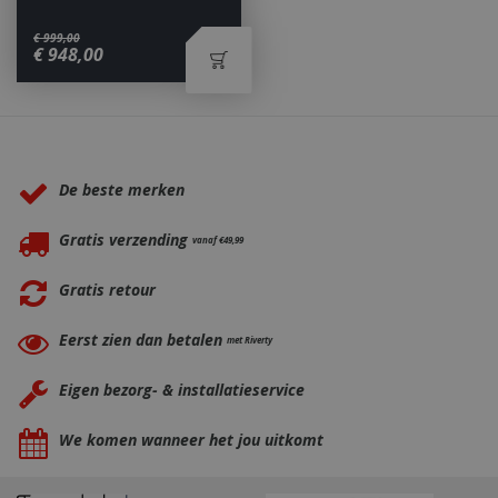
€
999
,
00
€
948
,
00
_gid
1 dag
Google LLC
.bbqkopen.nl
Waarom BBQkopen.nl?
De beste merken
Gratis verzending
vanaf €49,99
Gratis retour
CookieScriptConsent
1 maan
CookieScript
dage
www.bbqkopen.nl
Eerst zien dan betalen
met Riverty
Eigen bezorg- & installatieservice
We komen wanneer het jou uitkomt