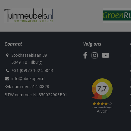
Contact
Volg ons
Naam
Naam
Naam
Naam
sleakChatId_4f84
Stokhasseltlaan 39
c885-4f83-9ea7-
Test
__Host-
e52aaa62aa9f
performance
GCSESSID
Targetting
5049 TB Tilburg
__Secure-
_gat_UA-
+31 (0)970 102 55043
_clck
ROLLOUT_TOKEN
75292639-1
info@bbqkopen.nl
Kvk nummer: 51450828
_clsk
BTW nummer: NL850022903B01
elfsight_viewed_r
_ga_M5FLK9N03R
VISITOR_INFO1_LI
_gcl_au
_cfuvid