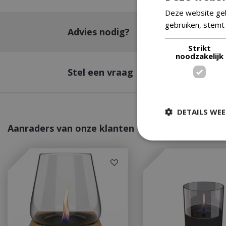
Deze website geb
gebruiken, stemt
Advies nodig?
Strikt
noodzakelijk
Stel een vraag
DETAILS WE
Aanraders van onze klanten
Strikt
Strikt noodzakelijke
accountbeheer. De w
Naam
__cf_bm