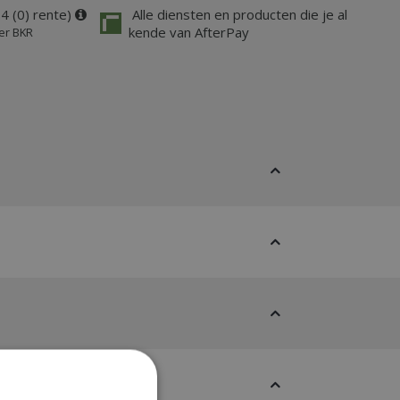
4 (0) rente)
Alle diensten en producten die je al
kende van AfterPay
er BKR