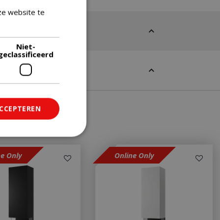
ze website te
Lees verder
Niet-
geclassificeerd
ACCEPTEREN
ne Only
Online Only
ficeerd
saanmelding en
om onderscheid te