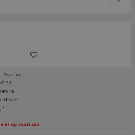
t Riverty)
49,99)
service
 uitkomt
jd
 niet op voorraad