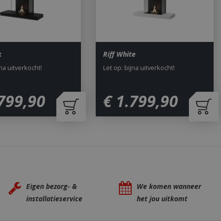
 Dit is gunstig
rapporten te
uik van hun
ted with Google
a significant update
k
Riff White
sed analytics
o distinguish unique
jna uitverkocht!
Let op: bijna uitverkocht!
y generated
It is included in
nd used to calculate
data for the sites
799
,
90
€
1.799
,
90
 is set to expire
s customisable by
ted with Google
ears to be a new
no information is
ears to store and
h page visited.
door de Cookie-
ookievoorkeuren
. De cookie-banner
Eigen bezorg- &
We komen wanneer
dzakelijk om
installatieservice
het jou uitkomt
 om de
er en