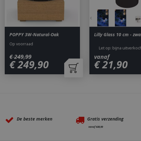
_ga
POPPY 3W-Natural-Oak
Lilly Glass 10 cm - zwa
Op voorraad
Let op: bijna uitverkoch
€
249
,
99
vanaf
€
249
,
90
€
21
,
90
_gid
Waarom BBQkopen.nl?
CookieScriptCons
De beste merken
Gratis verzending
vanaf €49,99
VISITOR_PRIVAC