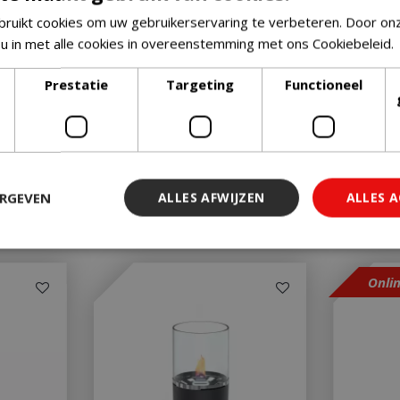
ruikt cookies om uw gebruikerservaring te verbeteren. Door on
 u in met alle cookies in overeenstemming met ons Cookiebeleid.
Prestatie
Targeting
Functioneel
ERGEVEN
ALLES AFWIJZEN
ALLES 
Onli
 noodzakelijk
Prestatie
Targeting
Functioneel
Niet-geclassi
 cookies maken de kernfunctionaliteiten van de website mogelijk, zoals gebruiker
ebsite kan niet goed worden gebruikt zonder de strikt noodzakelijke cookies.
Aanbieder
/
Vervaldatum
Omschrijving
Domein
29 minuten 59
Deze cookie wordt gebruikt 