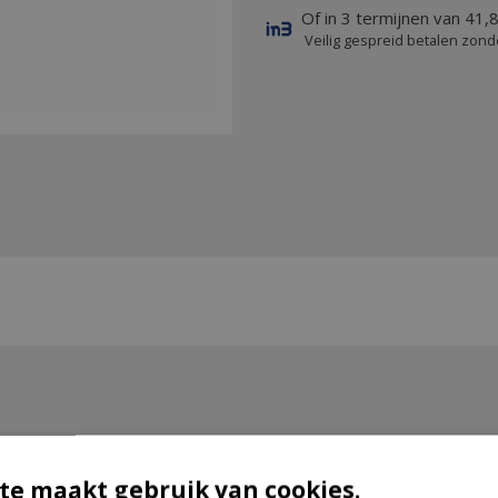
Of in 3 termijnen van 41,8
Veilig gespreid betalen zond
te maakt gebruik van cookies.