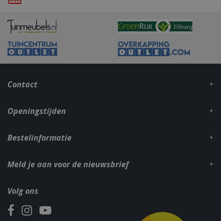
_gid
1 dag
Google LLC
.bbqkopen.nl
Contact
Openingstijden
Bestelinformatie
CookieScriptConsent
1 maan
CookieScript
dage
www.bbqkopen.nl
Meld je aan voor de nieuwsbrief
Volg ons