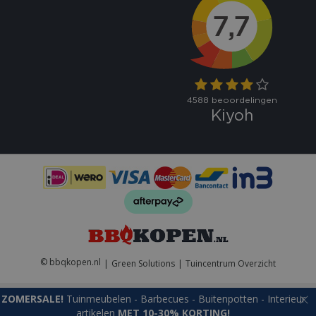
VISITOR_PRIVACY_METADATA
5 maand
YouTube
weke
.youtube.com
© bbqkopen.nl
Green Solutions
Tuincentrum Overzicht
ZOMERSALE!
Tuinmeubelen - Barbecues - Buitenpotten - Interieur
artikelen
MET 10-30% KORTING!