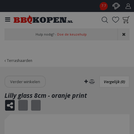
G
7.7
a
n
a
a
Product toegevoegd
r
Hulp nodig? -
Doe de keuzehulp
aan wensenlijst
c
o
n
t
Terrashaarden
e
n
t
Verder winkelen
Vergelijk (0)
Lilly glass 8cm - oranje print