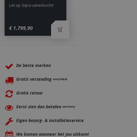
Let op: bijna uitverkocht!
€
1.799
,
90
_ga
1 jaar
Google LLC
maan
.bbqkopen.nl
Waarom BBQkopen.nl?
De beste merken
Gratis verzending
vanaf €49,99
Gratis retour
Eerst zien dan betalen
met Riverty
Eigen bezorg- & installatieservice
We komen wanneer het jou uitkomt