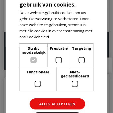
gebruik van cookies.
Deze website gebruikt cookies om uw
gebruikerservaring te verbeteren. Door
onze website te gebruiken, stemt u in
met alle cookies in overeenstemming met
ons Cookiebeleid.
Lees verder
Tenderfuel 1 liter
POPPY 3W-Natural-Oak
Op voorraad
Op voorraad
Strikt
Prestatie
Targeting
noodzakelijk
€
249
,
99
€
12
,
99
€
249
,
90
Functioneel
Niet-
geclassificeerd
ALLES ACCEPTEREN