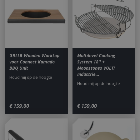
Strikt noodzakelijke cookies maken de
kernfunctionaliteiten van de website mogelijk,
zoals gebruikersaanmelding en accountbeheer.
De website kan niet goed worden gebruikt zonder
de strikt noodzakelijke cookies.
Aanbieder
/
Naam
Vervald
Domein
__cf_bm
29 minut
Cloudflare Inc.
GRLLR Wooden Worktop
Multilevel Cooking
second
.db.sleak.chat
voor Connect Kamado
System 18'' +
BBQ Unit
Moonstones VOLT!
Industrie…
Houd mij op de hoogte
Houd mij op de hoogte
_ga
1 jaar
€
159
,
00
€
159
,
00
Google LLC
maan
.bbqkopen.nl