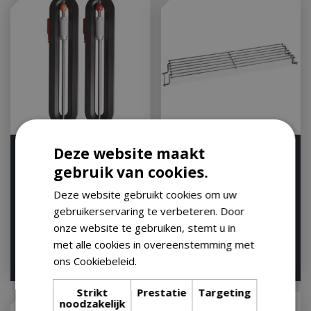
Deze website maakt
Sondes bbq thermometer
Weber Warmhoudrek
rood+oranje
Spirit 300 Serie
gebruik van cookies.
Houd mij op de hoogte
Houd mij op de hoogte
Deze website gebruikt cookies om uw
gebruikerservaring te verbeteren. Door
onze website te gebruiken, stemt u in
met alle cookies in overeenstemming met
€
36
,
99
ons Cookiebeleid.
Lees verder
€
15
,
00
€
35
,
95
Strikt
Prestatie
Targeting
noodzakelijk