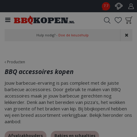
G
7.7
a
n
a
a
Product toegevoegd
r
Hulp nodig? -
Doe de keuzehulp
aan wensenlijst
c
o
n
t
Producten
e
BBQ accessoires kopen
n
t
Jouw barbecue-ervaring is pas compleet met de juiste
barbecue accessoires. Door gebruik te maken van BBQ
accessoires maak je jouw barbecue gerechten nog
lekkerder. Denk aan het bereiden van pizza’s, het wokken
van groente of het braden van kip. Bij bbqkopen.nl hebben
wij een breed assortiment verkrijgbaar. Bekijk hieronder ons
aanbod:
Afvalzakhouders
Bakjes en schaaltjes