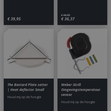
€
44
,
95
€
39
,
95
€
36
,
37
The Bastard Plate setter
Weber iGrill
| Heat deflector Small
Omgevingstemperatuur
sensor
Houd mij op de hoogte
Houd mij op de hoogte