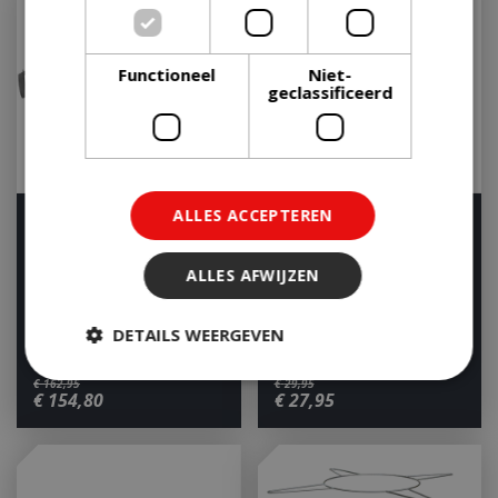
Functioneel
Niet-
geclassificeerd
ALLES ACCEPTEREN
Grillplaat met rooster
Rooster
voor diverse vuurschalen
Houd mij op de hoogte
ø82cm with …
ALLES AFWIJZEN
Houd mij op de hoogte
DETAILS WEERGEVEN
€
162
,
95
€
29
,
95
€
154
,
80
€
27
,
95
Strikt noodzakelijk
Prestatie
Targeting
Functioneel
Niet-geclassificeerd