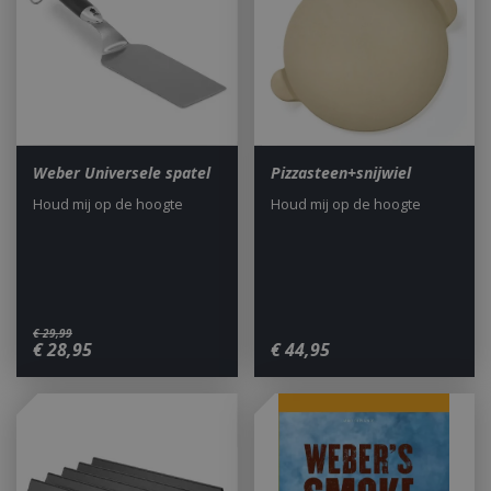
Weber Universele spatel
Pizzasteen+snijwiel
Houd mij op de hoogte
Houd mij op de hoogte
€
29
,
99
€
28
,
95
€
44
,
95
_gid
1 dag
Google LLC
.bbqkopen.nl