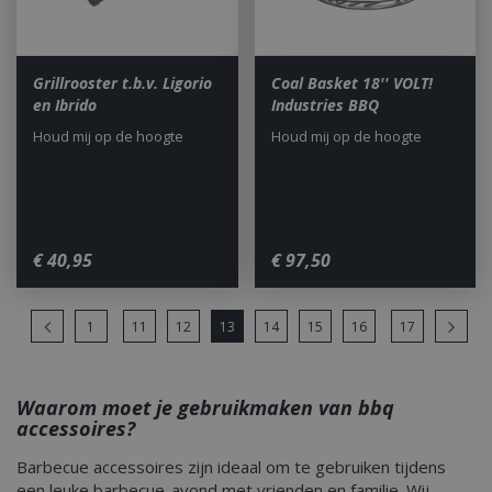
_fbp
3 maanden
Used
Meta Platform
deliv
Inc.
adve
.bbqkopen.nl
produ
Grillrooster t.b.v. Ligorio
Coal Basket 18'' VOLT!
time
en Ibrido
Industries BBQ
third
sleakVisitorId_4f849141-
.bbqkopen.nl
11 maa
Houd mij op de hoogte
Houd mij op de hoogte
__Secure-YNID
c885-4f83-9ea7-
.youtube.com
5 maanden 4
we
e52aaa62aa9f
weken
YSC
Sessie
Deze
Google LLC
door
.youtube.com
inge
weer
inges
€
40
,
95
€
97
,
50
te h
IDE
1 jaar 3 weken
This 
Google LLC
info
.doubleclick.net
1
11
12
13
14
15
16
17
how 
the 
adver
end 
seen 
Waarom moet je gebruikmaken van bbq
the s
accessoires?
Barbecue accessoires zijn ideaal om te gebruiken tijdens
een leuke barbecue-avond met vrienden en familie. Wij