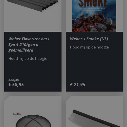
CookieScriptConsent
1 maan
CookieScript
dage
www.bbqkopen.nl
Weber Flavorizer bars
Weber's Smoke (NL)
Spirit 210/gen a
Houd mij op de hoogte
geëmailleerd
Houd mij op de hoogte
€
59
,
99
€
58
,
95
€
21
,
95
VISITOR_PRIVACY_METADATA
5 maand
YouTube
weke
.youtube.com