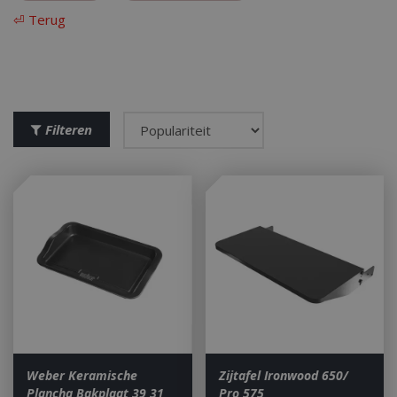
⏎ Terug
Filteren
Weber Keramische
Zijtafel Ironwood 650/
Plancha Bakplaat 39 31
Pro 575