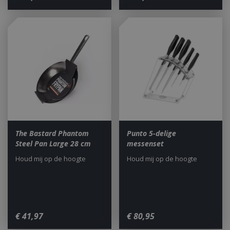
The Bastard Phantom
Punto 5-delige
Steel Pan Large 28 cm
messenset
Houd mij op de hoogte
Houd mij op de hoogte
€
41
,
97
€
80
,
95