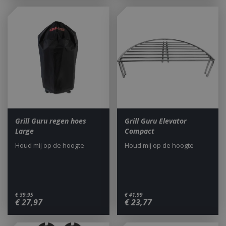
Grill Guru regen hoes
Grill Guru Elevator
Large
Compact
Houd mij op de hoogte
Houd mij op de hoogte
€
39
,
95
€
41
,
99
€
27
,
97
€
23
,
77