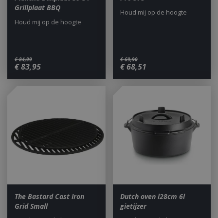
Grillplaat BBQ
Houd mij op de hoogte
Houd mij op de hoogte
€
84
,
99
€
69
,
90
€
83
,
95
€
68
,
51
The Bastard Cast Iron
Dutch oven l28cm 6l
Grid Small
gietijzer