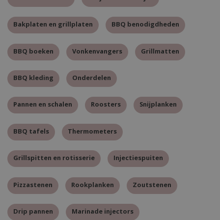
Bakplaten en grillplaten
BBQ benodigdheden
BBQ boeken
Vonkenvangers
Grillmatten
BBQ kleding
Onderdelen
Pannen en schalen
Roosters
Snijplanken
BBQ tafels
Thermometers
Grillspitten en rotisserie
Injectiespuiten
Pizzastenen
Rookplanken
Zoutstenen
Drip pannen
Marinade injectors