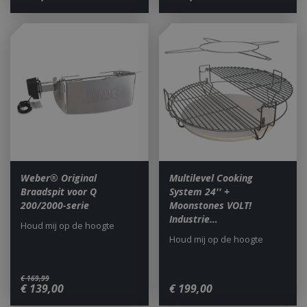
Weber® Original
Multilevel Cooking
Braadspit voor Q
System 24'' +
200/2000-serie
Moonstones VOLT!
Industrie…
Houd mij op de hoogte
Houd mij op de hoogte
€
169
,
99
€
139
,
00
€
199
,
00