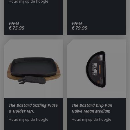
Houd mij op de hoogte
€
79
,
95
€
79
,
99
€
75
,
95
€
79
,
95
The Bastard Sizzling Plate
The Bastard Drip Pan
& Holder M/C
Halve Maan Medium
Houd mij op de hoogte
Houd mij op de hoogte