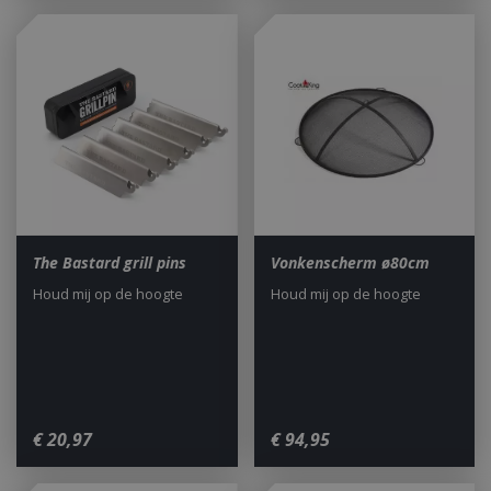
The Bastard grill pins
Vonkenscherm ø80cm
Houd mij op de hoogte
Houd mij op de hoogte
€
20
,
97
€
94
,
95