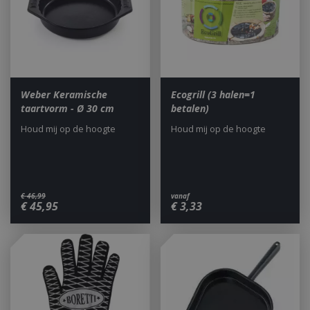
CookieScriptConsent
1 maan
CookieScript
dage
www.bbqkopen.nl
Weber Keramische
Ecogrill (3 halen=1
taartvorm - Ø 30 cm
betalen)
Houd mij op de hoogte
Houd mij op de hoogte
€
46
,
99
vanaf
€
45
,
95
€
3
,
33
VISITOR_PRIVACY_METADATA
5 maand
YouTube
weke
.youtube.com