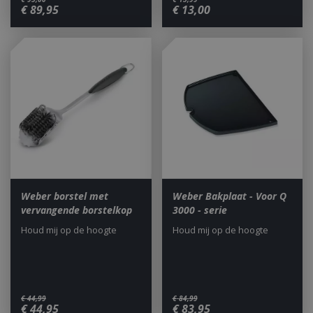
€
89
,
95
€
13
,
00
Weber borstel met
Weber Bakplaat - Voor Q
vervangende borstelkop
3000 - serie
Houd mij op de hoogte
Houd mij op de hoogte
€
44
,
99
€
84
,
99
€
44
,
95
€
83
,
95