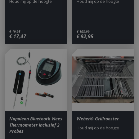
Houd mij op de hoogte
Houd mij op de hoogte
€
19
,
95
€
103
,
99
€
17
,
47
€
92
,
95
Napoleon Bluetooth Vlees
Weber® Grillrooster
Thermometer inclusief 2
Houd mij op de hoogte
Probes