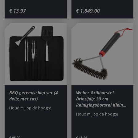
€
13
,
97
€
1.849
,
00
BBQ gereedschap set (4
Weber Grillborstel
delig met tas)
Driezijdig 30 cm
Reinigingsborstel Klein…
Houd mij op de hoogte
Houd mij op de hoogte
€
95
,
00
€
13
,
99