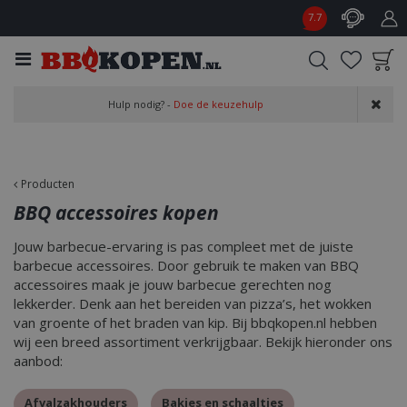
G
7.7
a
n
a
a
Product toegevoegd
r
Hulp nodig? -
Doe de keuzehulp
aan wensenlijst
c
o
n
t
Producten
e
BBQ accessoires kopen
n
t
Jouw barbecue-ervaring is pas compleet met de juiste
barbecue accessoires. Door gebruik te maken van BBQ
accessoires maak je jouw barbecue gerechten nog
lekkerder. Denk aan het bereiden van pizza’s, het wokken
van groente of het braden van kip. Bij bbqkopen.nl hebben
wij een breed assortiment verkrijgbaar. Bekijk hieronder ons
aanbod:
Afvalzakhouders
Bakjes en schaaltjes