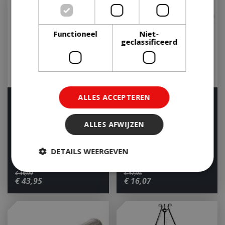
Functioneel
Niet-
geclassificeerd
ALLES ACCEPTEREN
Weber Dekselhouder
The Bastard Cast Iron
Slide-a-Side
Scrubber
ALLES AFWIJZEN
Houd mij op de hoogte
Houd mij op de hoogte
DETAILS WEERGEVEN
€
49
,
99
€
17
,
95
€
43
,
95
€
16
,
07
Strikt noodzakelijk
Prestatie
Targeting
Functioneel
Niet-geclassificeerd