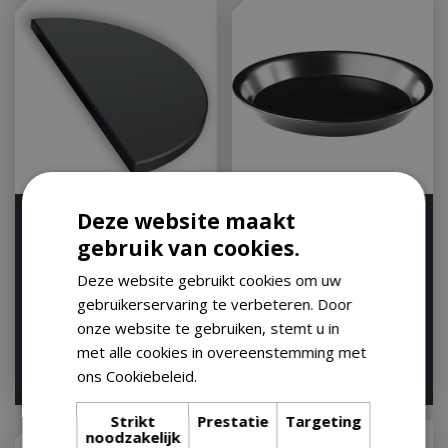
Deze website maakt
The Bastard half moon
Grill Guru Drip Pan
stone black 1pcs Medium
Compact
gebruik van cookies.
Houd mij op de hoogte
Houd mij op de hoogte
Deze website gebruikt cookies om uw
gebruikerservaring te verbeteren. Door
onze website te gebruiken, stemt u in
met alle cookies in overeenstemming met
€
14
,
95
ons Cookiebeleid.
Lees verder
€
34
,
95
€
13
,
83
Strikt
Prestatie
Targeting
noodzakelijk