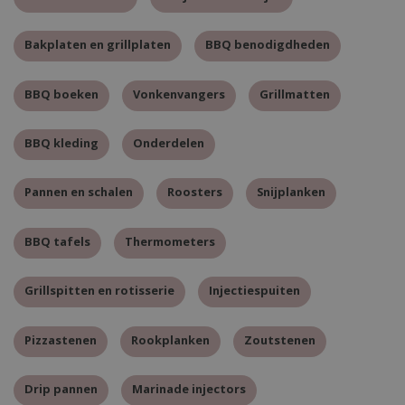
Bakplaten en grillplaten
BBQ benodigdheden
BBQ boeken
Vonkenvangers
Grillmatten
BBQ kleding
Onderdelen
Pannen en schalen
Roosters
Snijplanken
BBQ tafels
Thermometers
Grillspitten en rotisserie
Injectiespuiten
Pizzastenen
Rookplanken
Zoutstenen
Drip pannen
Marinade injectors