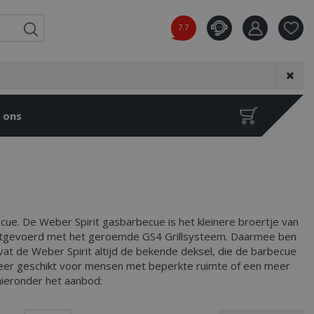
7.7
Product toeg
aan wensenl
 ons
cue. De Weber Spirit gasbarbecue is het kleinere broertje van
s uitgevoerd met het geroemde GS4 Grillsysteem. Daarmee ben
at de Weber Spirit altijd de bekende deksel, die de barbecue
zeer geschikt voor mensen met beperkte ruimte of een meer
hieronder het aanbod: