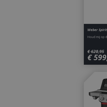
__cf_bm
_ga
Weber Spirit
Houd mij op 
€
628
,
95
€
599
_gid
CookieScriptCons
VISITOR_PRIVAC