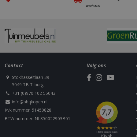
_gcl_au
_cfuvid
vanaf €49,99
_fbp
__Secure-YNID
sleakVisitorId_4f
c885-4f83-9ea7-
e52aaa62aa9f
YSC
IDE
Contact
Volg ons
Stokhasseltlaan 39
5049 TB Tilburg
+31 (0)970 102 55043
info@bbqkopen.nl
Kvk nummer: 51450828
BTW nummer: NL850022903B01