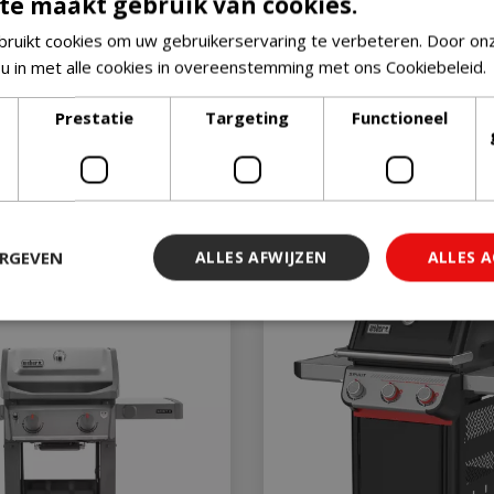
te maakt gebruik van cookies.
ruikt cookies om uw gebruikerservaring te verbeteren. Door on
 u in met alle cookies in overeenstemming met ons Cookiebeleid.
Weber Spirit e-215 gbs - zwar
uitverkocht!
Houd mij op de hoogte
Prestatie
Targeting
Functioneel
,
99
€
609
,
99
ERGEVEN
ALLES AFWIJZEN
ALLES 
 noodzakelijk
Prestatie
Targeting
Functioneel
Niet-geclassi
 cookies maken de kernfunctionaliteiten van de website mogelijk, zoals gebruiker
ebsite kan niet goed worden gebruikt zonder de strikt noodzakelijke cookies.
Aanbieder
/
Vervaldatum
Omschrijving
Domein