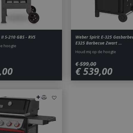
29 minuten 59
Deze cookie wordt gebruikt 
Cloudflare Inc.
seconden
maken tussen mensen en bots.
.db.sleak.chat
voor de website, om geldige 
kunnen maken over het gebr
website.
1 jaar 1
This cookie name is asssocia
Google LLC
maand
Universal Analytics - which is 
.bbqkopen.nl
 II S-210 GBS - RVS
Weber Spirit E-325 Gasbarb
to Google's more commonly u
service. This cookie is used t
E325 Barbecue Zwart …
de hoogte
users by assigning a randoml
number as a client identifier. 
Houd mij op de hoogte
each page request in a site a
visitor, session and campaign 
analytics reports. By default it
€
599
,
00
after 2 years, although this i
,
00
€
539
,
00
website owners.
1 dag
This cookie name is asssocia
Google LLC
Universal Analytics. This app
.bbqkopen.nl
cookie and as of Spring 2017 
available from Google. It app
update a unique value for eac
ent
1 maand 2
Deze cookie wordt gebruikt 
CookieScript
dagen
Script.com-service om de c
www.bbqkopen.nl
van bezoekers te onthouden
van Cookie-Script.com is noo
correct te werken.
Y_METADATA
5 maanden 4
Deze cookie wordt gebruikt
YouTube