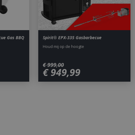
om onderscheid te
 Dit is gunstig
rapporten te
uik van hun
ted with Google
a significant update
ecue Gas BBQ
Spirit® EPX-335 Gasbarbecue
sed analytics
o distinguish unique
y generated
Houd mij op de hoogte
It is included in
nd used to calculate
data for the sites
 is set to expire
€
999
,
00
s customisable by
€
949
,
99
ted with Google
ears to be a new
no information is
ears to store and
h page visited.
door de Cookie-
ookievoorkeuren
. De cookie-banner
dzakelijk om
 om de