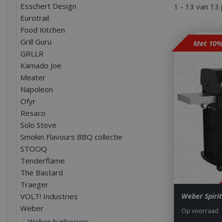
Esschert Design
1 - 13 van 13
Eurotrail
Food Kitchen
Grill Guru
GRLLR
Kamado Joe
Meater
Napoleon
Ofyr
Resaco
Solo Stove
Smokin Flavours BBQ collectie
STOOQ
Tenderflame
The Bastard
Traeger
VOLT! Industries
Weber Spirit
Weber
Op voorraad
Weber barbecues