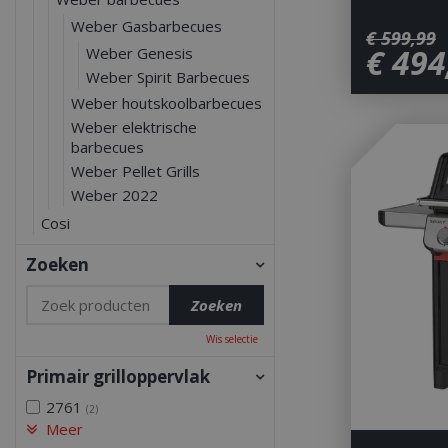
Weber Gasbarbecues
€
599
,
99
€
494
Weber Genesis
Weber Spirit Barbecues
Weber houtskoolbarbecues
Weber elektrische
barbecues
Weber Pellet Grills
Weber 2022
Cosi
Zoeken
Wis selectie
Primair grilloppervlak
2761
(2)
Meer