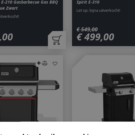
t E-210 Gasbarbecue Gas BBQ
Spirit E-310
ue Zwart
Let op: bijna uitverkocht!
uitverkocht!
€
549
,
00
,
00
€
499
,
00