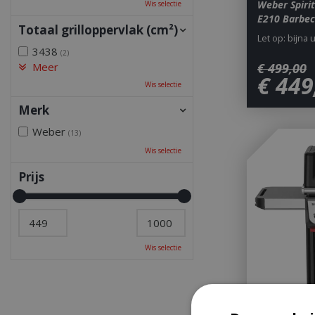
Weber Spiri
Wis selectie
E210 Barbec
Totaal grilloppervlak (cm²)
Let op: bijna 
3438
(2)
€
499
,
00
Meer
€
449
Wis selectie
Merk
Weber
(13)
Wis selectie
Prijs
Wis selectie