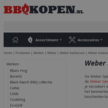
Ga
naar
content
Assortiment
Accessoires
Home
Producten
Merken
Weber
Weber barbecues
Weber Gasba
Weber 
Merken
Blues Hog
Boretti
De Weber Spir
de
Weber Gen
Black Ranch BBQ collectie
je verzekert 
Cadac
het kenmerke
Cobb
bescheiden bu
CookKing
EcoGrill