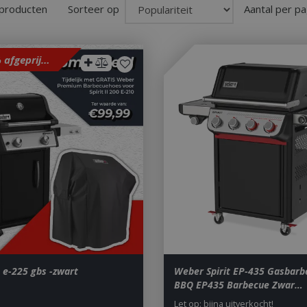
 producten
Sorteer op
Aantal per pa
Met 10% afgeprijsd
 e-225 gbs -zwart
Weber Spirit EP-435 Gasbarb
BBQ EP435 Barbecue Zwar…
Let op: bijna uitverkocht!