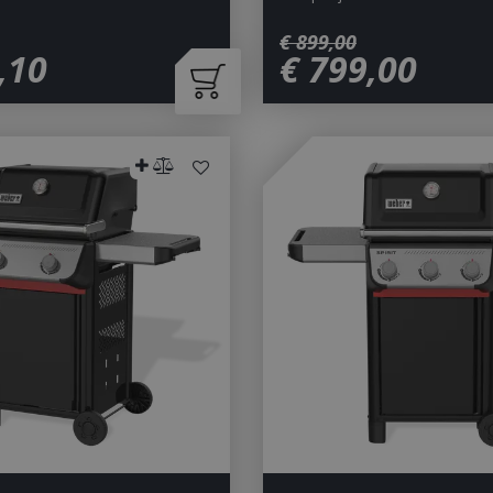
€
899
,
00
,
10
€
799
,
00