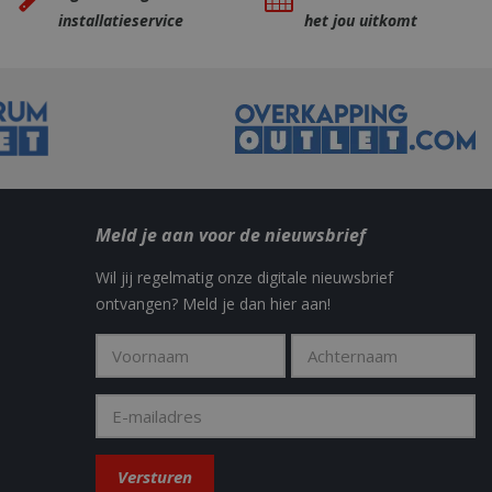
ng with
t voor het
installatieservice
het jou uitkomt
sing their services
gedurende sessies
te optimaliseren
advertisement
 sessies te
hird party
diensten te
y in the Sleakchat
eld om weergaven
t how the end user
 the end user may
Meld je aan voor de nieuwsbrief
.
Wil jij regelmatig onze digitale nieuwsbrief
ontvangen? Meld je dan hier aan!