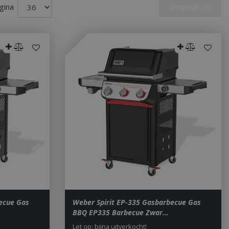
gina
Vergelijk (0)
ecue Gas
Weber Spirit EP-335 Gasbarbecue Gas
BBQ EP335 Barbecue Zwar…
Let op: bijna uitverkocht!