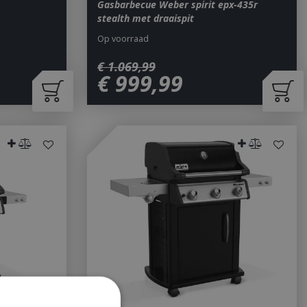
Gasbarbecue Weber spirit epx-435r
stealth met draaispit
Op voorraad
€
1.069
,
99
€
999
,
99