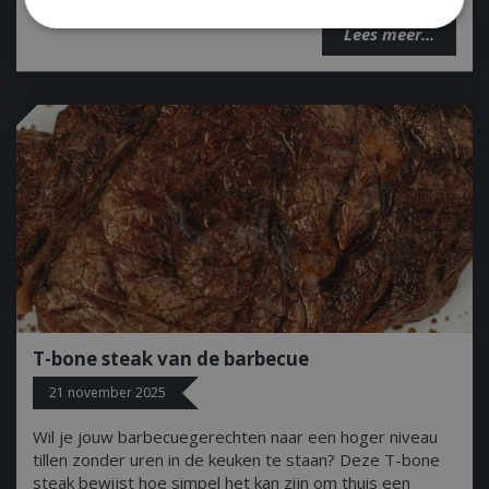
Lees meer...
Strikt noodzakelijk
Prestatie
Targeting
Functioneel
Niet-geclassificeerd
Strikt noodzakelijke cookies maken de
kernfunctionaliteiten van de website mogelijk,
zoals gebruikersaanmelding en accountbeheer.
De website kan niet goed worden gebruikt zonder
de strikt noodzakelijke cookies.
Aanbieder
/
Naam
Vervald
Domein
__cf_bm
29 minut
Cloudflare Inc.
second
.db.sleak.chat
T-bone steak van de barbecue
21 november 2025
Wil je jouw barbecuegerechten naar een hoger niveau
tillen zonder uren in de keuken te staan? Deze T-bone
steak bewijst hoe simpel het kan zijn om thuis een