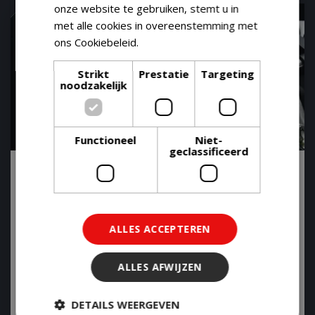
onze website te gebruiken, stemt u in
met alle cookies in overeenstemming met
ons Cookiebeleid.
Lees verder
Strikt
Prestatie
Targeting
noodzakelijk
Functioneel
Niet-
geclassificeerd
Bezoek de interessante demodagen van
Weber bij GroenRijk Tilburg
27 februari 2026
ALLES ACCEPTEREN
Ben jij een échte barbecuefanaat en heb je interesse in
de barbecues van Weber? Dan hebben we goed nieuws
voor je! Bij GroenRijk Tilburg organiseren we in maart,
ALLES AFWIJZEN
april, mei en juni diverse Weber-barbecuedemo’s, waar
je kennis maakt met dit prachtige merk. Lees snel
DETAILS WEERGEVEN
verder!