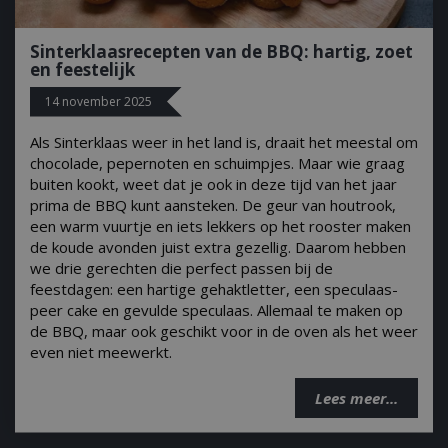
_gid
1 dag
Google LLC
.bbqkopen.nl
Sinterklaasrecepten van de BBQ: hartig, zoet
en feestelijk
14 november 2025
Als Sinterklaas weer in het land is, draait het meestal om
chocolade, pepernoten en schuimpjes. Maar wie graag
buiten kookt, weet dat je ook in deze tijd van het jaar
prima de BBQ kunt aansteken. De geur van houtrook,
CookieScriptConsent
1 maan
CookieScript
een warm vuurtje en iets lekkers op het rooster maken
dage
www.bbqkopen.nl
de koude avonden juist extra gezellig. Daarom hebben
we drie gerechten die perfect passen bij de
feestdagen: een hartige gehaktletter, een speculaas-
peer cake en gevulde speculaas. Allemaal te maken op
de BBQ, maar ook geschikt voor in de oven als het weer
even niet meewerkt.
Lees meer...
VISITOR_PRIVACY_METADATA
5 maand
YouTube
weke
.youtube.com