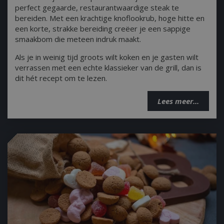
perfect gegaarde, restaurantwaardige steak te
_ga
1 jaar
Google LLC
maan
bereiden. Met een krachtige knoflookrub, hoge hitte en
.bbqkopen.nl
een korte, strakke bereiding creëer je een sappige
smaakbom die meteen indruk maakt.
Als je in weinig tijd groots wilt koken en je gasten wilt
verrassen met een echte klassieker van de grill, dan is
dit hét recept om te lezen.
Lees meer...