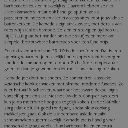
barbecueën leuk en makkelijk is. Daarom hebben ze niet
alleen kamado’s, maar ook handige spullen zoals
pizzastenen, hoezen en allerlei accessoires voor jouw ideale
buitenkeuken. De kamado’s zijn strak zwart, met details van
roestvrij staal en bamboe. Ze zien er stevig en tijdloos uit.
Bij GRLLR gaat het minder om dure snufjes en meer om
simpele, betrouwbare barbecues voor een fijne prijs.
Een extra voordeel van GRLLR is de chip feeder. Dat is een
opening waarmee je makkelijk houtsnippers kunt bijvoegen
zonder de kamado open te doen. Zo blijft de temperatuur
goed, en kun je gewoon verder met slow cooking of roken.
Kamado Joe doet het anders. Ze combineren klassieke
Aziatische kooktechnieken met slimme, moderne functies. Zo
is er het Airlift scharnier, waardoor het zware deksel bijna
vanzelf opent en sluit. Met het Divide & Conquer systeem
kun je op meerdere hoogtes tegelijk koken. En de SlōRoller
zorgt dat de lucht goed rondgaat, zodat slow cooking
makkelijker gaat. Ook de uitneembare aslade maakt
schoonmaken supermakkelijk. Kamado Joe is handig voor
mensen die graag veel uit hun barbecue halen en extra