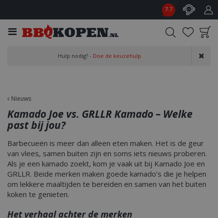
G
7.7
a
n
a
a
Product toegevoegd
r
Hulp nodig? -
Doe de keuzehulp
aan wensenlijst
c
o
n
t
Nieuws
e
Kamado Joe vs. GRLLR Kamado – Welke
n
past bij jou?
t
Barbecueën is meer dan alleen eten maken. Het is de geur
van vlees, samen buiten zijn en soms iets nieuws proberen.
Als je een kamado zoekt, kom je vaak uit bij Kamado Joe en
GRLLR. Beide merken maken goede kamado’s die je helpen
om lekkere maaltijden te bereiden en samen van het buiten
koken te genieten.
Het verhaal achter de merken