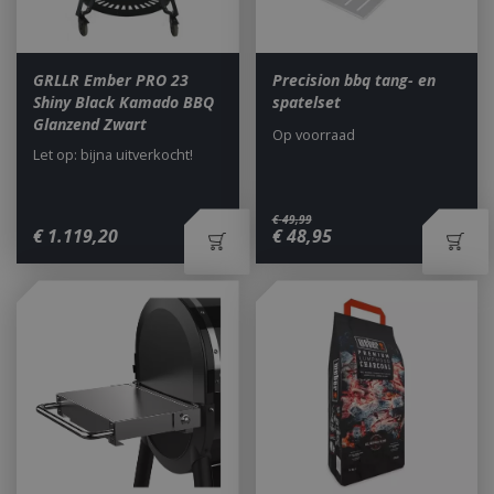
GRLLR Ember PRO 23
Precision bbq tang- en
Shiny Black Kamado BBQ
spatelset
Glanzend Zwart
Op voorraad
Let op: bijna uitverkocht!
€
49
,
99
€
1.119
,
20
€
48
,
95