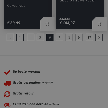
Let op: bijna uitverkocht!
Op voorraad
€
149
,
95
€
89
,
99
€
104
,
97
1
4
5
6
7
8
9
37
Waarom BBQkopen.nl?
De beste merken
Gratis verzending
vanaf €49,99
Gratis retour
Eerst zien dan betalen
met Riverty