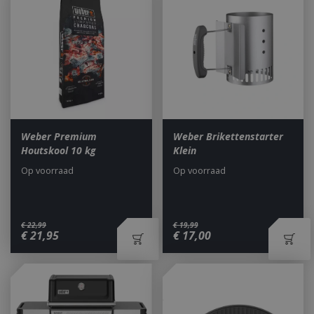
Weber Premium
Weber Brikettenstarter
Houtskool 10 kg
Klein
Op voorraad
Op voorraad
€
22
,
99
€
19
,
99
€
21
,
95
€
17
,
00