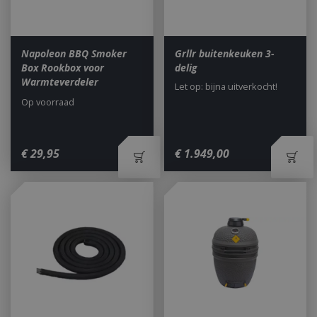
Napoleon BBQ Smoker
Grllr buitenkeuken 3-
Box Rookbox voor
delig
Warmteverdeler
Let op: bijna uitverkocht!
Op voorraad
€
29
,
95
€
1.949
,
00