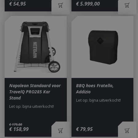
€
54
,
95
€
5.999
,
00
Napoleon Standaard voor
BBQ hoes Fratello,
TravelQ PRO285 Kar
Addizio
Stand
Let op: bijna uitverkocht!
_gid
1 dag
Google LLC
Let op: bijna uitverkocht!
.bbqkopen.nl
€
179
,
00
€
158
,
99
€
79
,
95