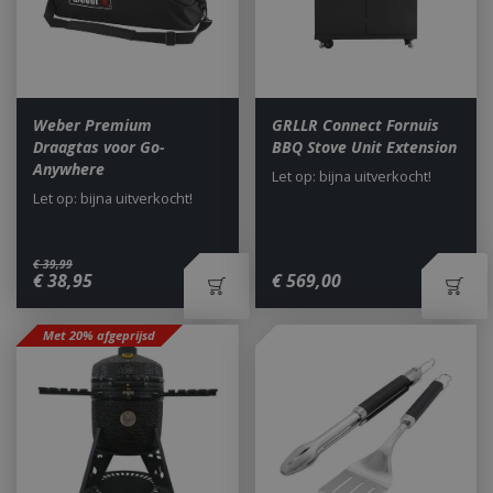
Weber Premium
GRLLR Connect Fornuis
Draagtas voor Go-
BBQ Stove Unit Extension
Anywhere
Let op: bijna uitverkocht!
Let op: bijna uitverkocht!
€
39
,
99
€
38
,
95
€
569
,
00
Met 20% afgeprijsd