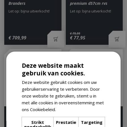
Branders
premium d57cm rvs
Let op: bijna uitverkocht!
Let op: bijna uitverkocht!
€
79
,
99
€
709
,
99
€
77
,
95
Deze website maakt
gebruik van cookies.
Deze website gebruikt cookies om uw
gebruikerservaring te verbeteren. Door
onze website te gebruiken, stemt u in
met alle cookies in overeenstemming met
ons Cookiebeleid.
Lees verder
The Bastard Multilevel
Weber Ribbetjesrek
Cooking System Medium
Op voorraad
Strikt
Prestatie
Targeting
noodzakelijk