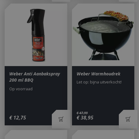
CookieScriptConsent
1 maan
CookieScript
dage
www.bbqkopen.nl
Weber Anti Aanbakspray
Weber Warmhoudrek
200 ml BBQ
Let op: bijna uitverkocht!
Op voorraad
VISITOR_PRIVACY_METADATA
5 maand
YouTube
weke
.youtube.com
€
47
,
99
€
12
,
75
€
38
,
95