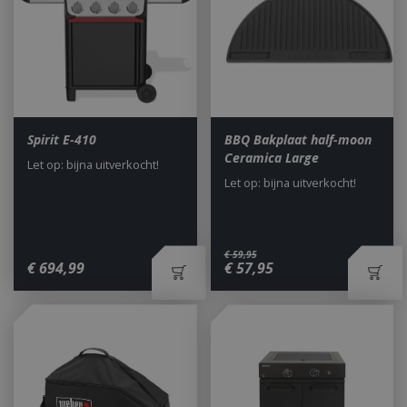
Spirit E-410
BBQ Bakplaat half-moon
Ceramica Large
Let op: bijna uitverkocht!
Let op: bijna uitverkocht!
€
59
,
95
€
694
,
99
€
57
,
95