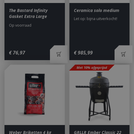
The Bastard Infinity
Ceramica solo medium
Gasket Extra Large
Let op: bijna uitverkocht!
Op voorraad
€
76
,
97
€
985
,
99
Met 10% afgeprijsd
Weber Briketten 4 kg
GRLLR Ember Classic 22