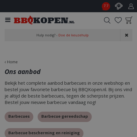
G
7.7
a
n
a
a
Product toegevoegd
r
Hulp nodig? -
Doe de keuzehulp
aan wensenlijst
c
o
n
t
Home
e
Ons aanbod
n
t
Bekijk het complete aanbod barbecues in onze webshop en
bestel jouw favoriete barbecue bij BBQKopen.nl. Bij ons vind
je altijd de beste barbecues, tegen de scherpste prijzen.
Bestel jouw nieuwe barbecue vandaag nog!
Barbecues
Barbecue gereedschap
Barbecue bescherming en reiniging