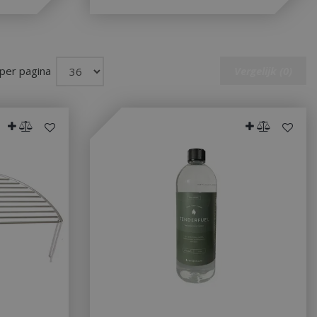
sed analytics
o distinguish unique
y generated
It is included in
nd used to calculate
data for the sites
 is set to expire
 per pagina
Vergelijk (0)
s customisable by
ted with Google
ears to be a new
no information is
ears to store and
h page visited.
door de Cookie-
ookievoorkeuren
. De cookie-banner
dzakelijk om
 om de
er en
actie met de site
gegevens over de
r met betrekking
d en instellingen,
n gerespecteerd