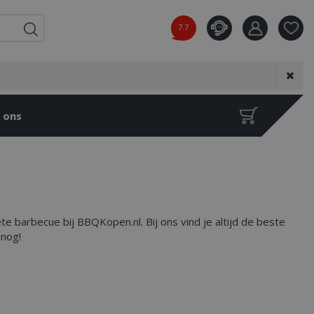
7.7
Product toeg
aan wensenl
 ons
 barbecue bij BBQKopen.nl. Bij ons vind je altijd de beste
 nog!