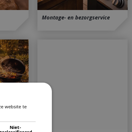
Montage- en bezorgservice
ze website te
Lees verder
Niet-
geclassificeerd