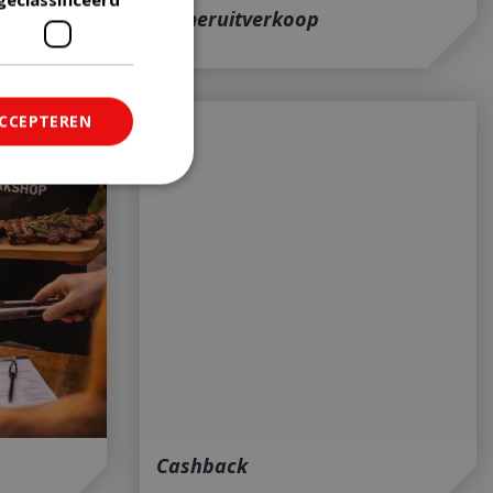
Zomeruitverkoop
ACCEPTEREN
ficeerd
saanmelding en
om onderscheid te
 Dit is gunstig
rapporten te
uik van hun
Cashback
ted with Google
a significant update