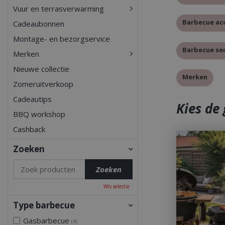
Vuur en terrasverwarming
Barbecue ac
Cadeaubonnen
Montage- en bezorgservice
Barbecue ser
Merken
Nieuwe collectie
Merken
Zomeruitverkoop
Cadeautips
Kies de
BBQ workshop
Cashback
Zoeken
Wis selectie
Type barbecue
Gasbarbecue
(4)