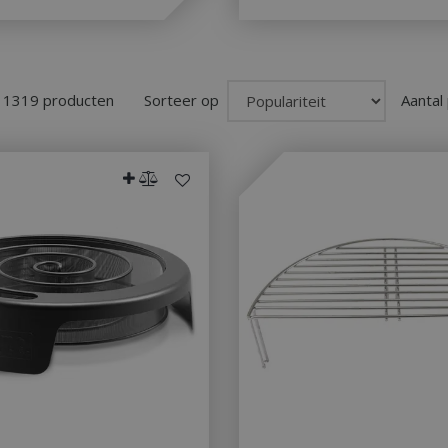
to Google's more commonly u
service. This cookie is used t
users by assigning a randoml
number as a client identifier. 
each page request in a site a
visitor, session and campaign 
analytics reports. By default it
n 1319 producten
Sorteer op
Aantal
after 2 years, although this i
website owners.
1 dag
This cookie name is asssocia
Google LLC
Universal Analytics. This app
.bbqkopen.nl
cookie and as of Spring 2017 
available from Google. It app
update a unique value for eac
ent
1 maand 2
Deze cookie wordt gebruikt 
CookieScript
dagen
Script.com-service om de c
www.bbqkopen.nl
van bezoekers te onthouden
van Cookie-Script.com is noo
correct te werken.
Y_METADATA
5 maanden 4
Deze cookie wordt gebruikt
YouTube
weken
toestemming van de gebruik
.youtube.com
privacykeuzes voor hun inter
op te slaan. Het registreert 
toestemming van de bezoeke
tot verschillende privacybelei
zodat hun voorkeuren worde
in toekomstige sessies.