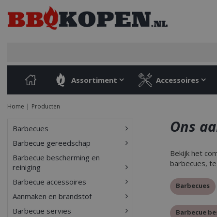
Ga
naar
content
Assortiment
Accessoires
Home
Producten
Ons a
Barbecues
Barbecue gereedschap
Bekijk het co
Barbecue bescherming en
barbecues, te
reiniging
Barbecue accessoires
Barbecues
Aanmaken en brandstof
Barbecue servies
Barbecue be