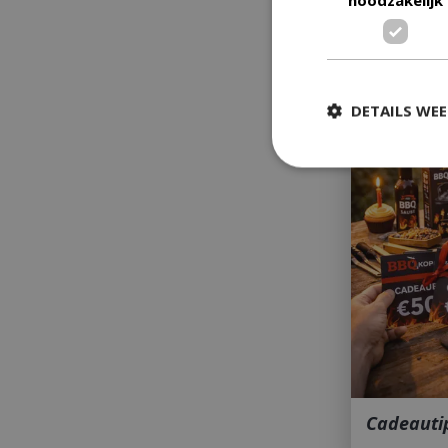
Merken
DETAILS WE
Strikt
Strikt noodzakelijke
accountbeheer. De w
Naam
__cf_bm
Cadeauti
_ga