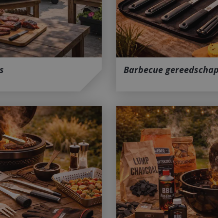
s
Barbecue gereedscha