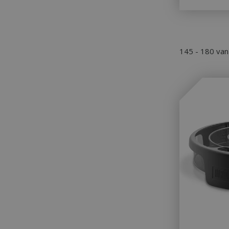
145 - 180 va
_gid
CookieScriptCons
VISITOR_PRIVAC