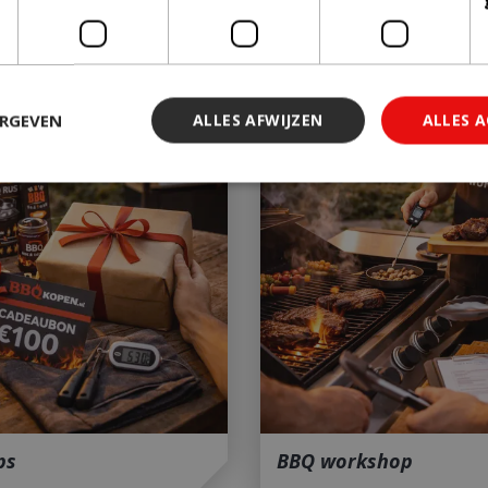
Nieuwe collectie
ERGEVEN
ALLES AFWIJZEN
ALLES 
 noodzakelijk
Prestatie
Targeting
Functioneel
Niet-geclassi
 cookies maken de kernfunctionaliteiten van de website mogelijk, zoals gebruiker
ebsite kan niet goed worden gebruikt zonder de strikt noodzakelijke cookies.
Aanbieder
/
Vervaldatum
Omschrijving
Domein
29 minuten 59
Deze cookie wordt gebruikt 
Cloudflare Inc.
seconden
maken tussen mensen en bots.
.db.sleak.chat
voor de website, om geldige 
kunnen maken over het gebr
website.
ps
BBQ workshop
1 jaar 1
This cookie name is asssocia
Google LLC
maand
Universal Analytics - which is 
.bbqkopen.nl