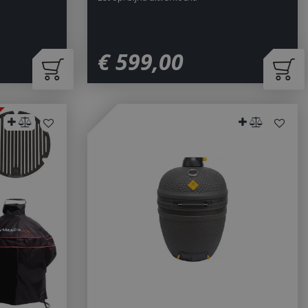
sed analytics
o distinguish unique
y generated
It is included in
nd used to calculate
data for the sites
€
599
,
00
 is set to expire
s customisable by
ted with Google
ears to be a new
no information is
ears to store and
h page visited.
door de Cookie-
ookievoorkeuren
. De cookie-banner
dzakelijk om
 om de
er en
actie met de site
gegevens over de
r met betrekking
d en instellingen,
n gerespecteerd