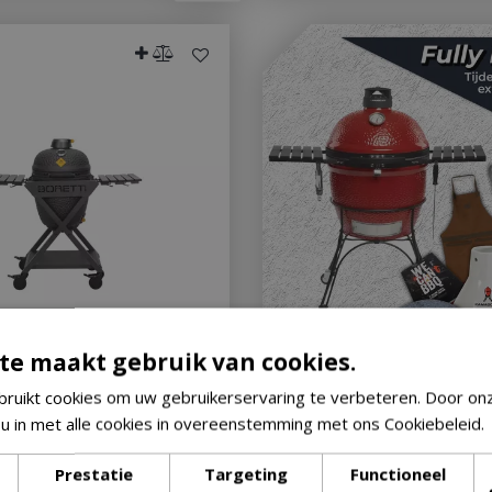
te maakt gebruik van cookies.
amica Medium
Kamado Joe Classic II Fully L
ruikt cookies om uw gebruikerservaring te verbeteren. Door on
becue
Let op: bijna uitverkocht!
 u in met alle cookies in overeenstemming met ons Cookiebeleid.
uitverkocht!
Prestatie
Targeting
Functioneel