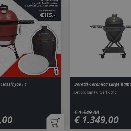
lassic Joe I 1
Boretti Ceramica Large Kam
Let op: bijna uitverkocht!
€
1.549
,
00
,
00
€
1.349
,
00