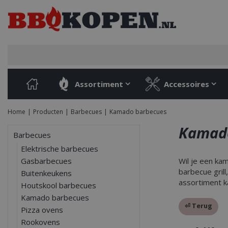
Ga
naar
content
Assortiment
Accessoires
Home
Producten
Barbecues
Kamado barbecues
Kamado
Barbecues
Elektrische barbecues
Gasbarbecues
Wil je een ka
barbecue grill
Buitenkeukens
assortiment k
Houtskool barbecues
Kamado barbecues
⏎ Terug
Pizza ovens
Rookovens