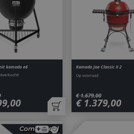
it kamado e6
Kamado Joe Classic II 2
uitverkocht!
Op voorraad
0
€
1.679
,
00
99
,
00
€
1.379
,
00