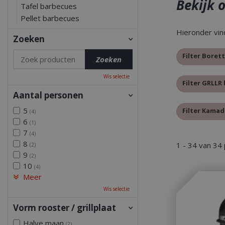
Bekijk 
Tafel barbecues
Pellet barbecues
Hieronder vin
Zoeken
Filter Boret
Wis selectie
Filter GRLL
Aantal personen
5
Filter Kama
(4)
6
(1)
7
(4)
8
1 - 34 van 34
(2)
9
(2)
10
(4)
Meer
Wis selectie
Vorm rooster / grillplaat
Halve maan
(2)