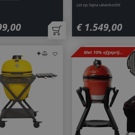
to Google's more commonly u
Let op: bijna uitverkocht!
service. This cookie is used t
users by assigning a randoml
number as a client identifier. 
each page request in a site a
visitor, session and campaign 
99
,
00
€
1.549
,
00
analytics reports. By default it
after 2 years, although this i
website owners.
1 dag
This cookie name is asssocia
Google LLC
Universal Analytics. This app
.bbqkopen.nl
cookie and as of Spring 2017 
Met 10% afgeprijsd
available from Google. It app
update a unique value for eac
ent
1 maand 2
Deze cookie wordt gebruikt 
CookieScript
dagen
Script.com-service om de c
www.bbqkopen.nl
van bezoekers te onthouden
van Cookie-Script.com is noo
correct te werken.
Y_METADATA
5 maanden 4
Deze cookie wordt gebruikt
YouTube
weken
toestemming van de gebruik
.youtube.com
privacykeuzes voor hun inter
op te slaan. Het registreert 
toestemming van de bezoeke
tot verschillende privacybelei
zodat hun voorkeuren worde
in toekomstige sessies.