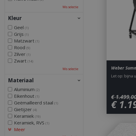
Wis selectie
Kleur
Geel
(1)
Grijs
(1)
Matzwart
(1)
Rood
(9)
Zilver
(1)
Zwart
(14)
Weber Summ
Wis selectie
Let op: bijna 
Materiaal
Aluminium
(2)
Eikenhout
€
1.499
,
0
(1)
€
1.1
Geëmailleerd staal
(1)
Gietijzer
(4)
Keramiek
(19)
Keramiek, RVS
(1)
Meer