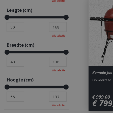
Wis selectie
Lengte (cm)
Wis selectie
Breedte (cm)
Wis selectie
Kamado Joe C
Hoogte (cm)
Op voorraad
€
999
,
00
€
799
Wis selectie