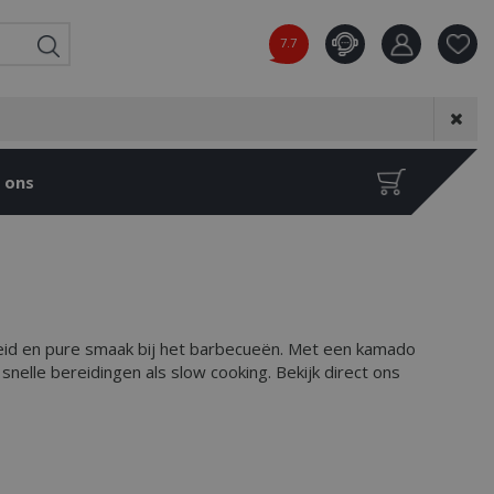
7.7
Product toeg
aan wensenl
 ons
heid en pure smaak bij het barbecueën. Met een kamado
snelle bereidingen als slow cooking. Bekijk direct ons