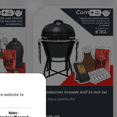
oaded
Volt! Industries Grenade Grill 24 Inch Set
ze website te
Let op: bijna uitverkocht!
Lees verder
2 Volt barbecue 24 inch
Niet-
geclassificeerd