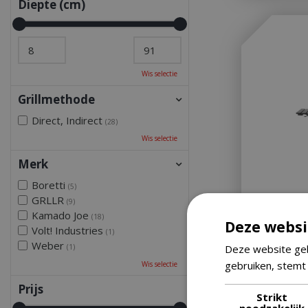
Diepte (cm)
Wis selectie
Grillmethode
Direct, Indirect
(28)
Wis selectie
Merk
Boretti
(5)
GRLLR
(9)
Kamado Joe
(18)
Deze websi
Volt! Industries
(1)
Boretti Cer
Weber
Deze website geb
(1)
Kamadobar
gebruiken, stemt
Wis selectie
Let op: bijna 
Prijs
Strikt
noodzakelijk