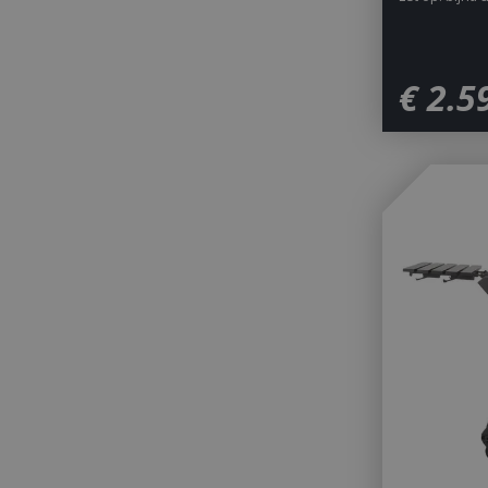
€
2.5
_gid
CookieScriptCons
VISITOR_PRIVAC