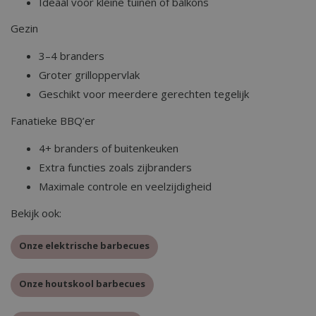
Ideaal voor kleine tuinen of balkons
inge
weer
inges
Gezin
te h
IDE
1 jaar 3 weken
This 
Google LLC
3–4 branders
info
.doubleclick.net
how 
Groter grilloppervlak
the 
adver
Geschikt voor meerdere gerechten tegelijk
end 
seen 
Fanatieke BBQ’er
the s
4+ branders of buitenkeuken
Extra functies zoals zijbranders
Maximale controle en veelzijdigheid
Bekijk ook:
Onze elektrische barbecues
Onze houtskool barbecues