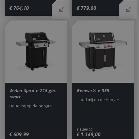
€
764
,
10
€
779
,
00
Weber Spirit e-215 gbs -
Genesis® e-335
zwart
Houd mij op de hoogte
Houd mij op de hoogte
€
1.399
,
00
€
609
,
99
€
1.149
,
00