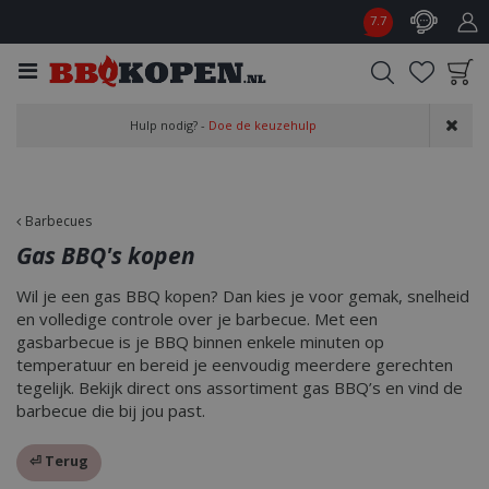
G
7.7
a
n
a
a
Product toegevoegd
r
Hulp nodig? -
Doe de keuzehulp
aan wensenlijst
c
o
n
t
Barbecues
e
Gas BBQ's kopen
n
t
Wil je een gas BBQ kopen? Dan kies je voor gemak, snelheid
en volledige controle over je barbecue. Met een
gasbarbecue is je BBQ binnen enkele minuten op
temperatuur en bereid je eenvoudig meerdere gerechten
tegelijk. Bekijk direct ons assortiment gas BBQ’s en vind de
barbecue die bij jou past.
⏎ Terug