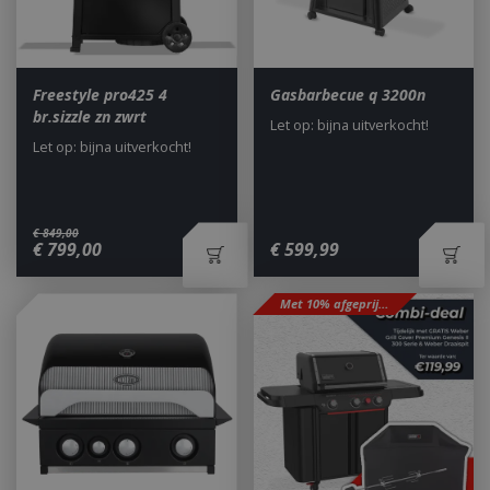
Freestyle pro425 4
Gasbarbecue q 3200n
br.sizzle zn zwrt
Let op: bijna uitverkocht!
Let op: bijna uitverkocht!
€
849
,
00
€
799
,
00
€
599
,
99
Met 10% afgeprijsd