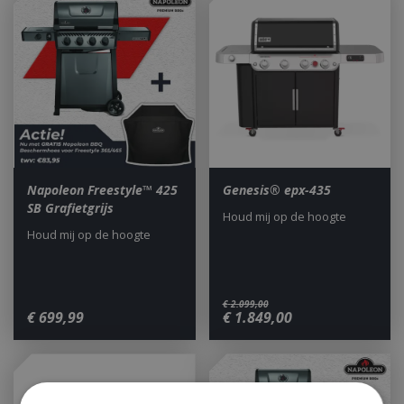
Napoleon Freestyle™ 425
Genesis® epx-435
SB Grafietgrijs
Houd mij op de hoogte
Houd mij op de hoogte
€
2.099
,
00
€
699
,
99
€
1.849
,
00