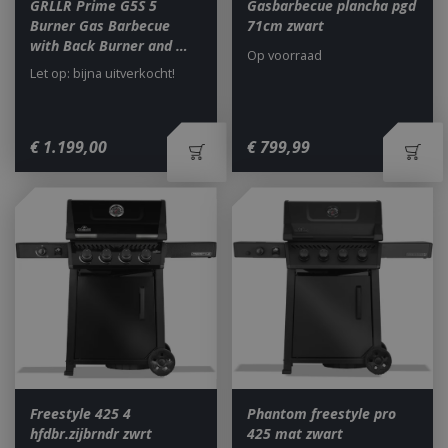
GRLLR Prime G5S 5
Gasbarbecue plancha pgd
Burner Gas Barbecue
71cm zwart
with Back Burner and …
Op voorraad
Let op: bijna uitverkocht!
€
1.199
,
00
€
799
,
99
Freestyle 425 4
Phantom freestyle pro
hfdbr.zijbrndr zwrt
425 mat zwart