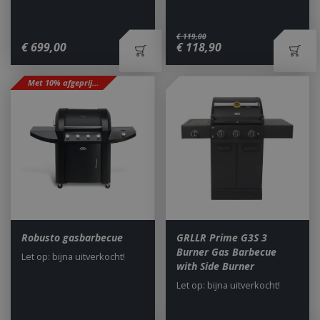
€
119
,
00
€
699
,
00
€
118
,
90
Met 10% afgeprijsd
Robusto gasbarbecue
GRLLR Prime G3S 3
Burner Gas Barbecue
Let op: bijna uitverkocht!
with Side Burner
Let op: bijna uitverkocht!