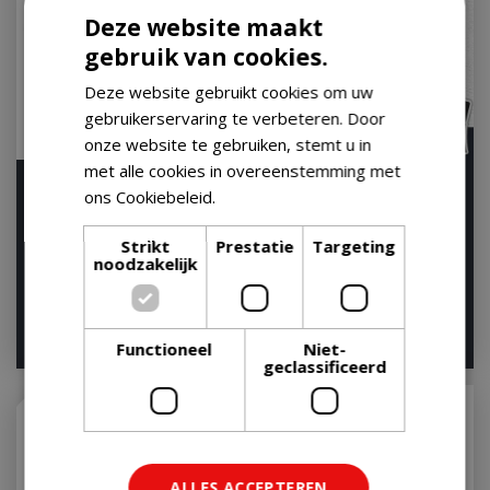
Deze website maakt
gebruik van cookies.
Deze website gebruikt cookies om uw
gebruikerservaring te verbeteren. Door
onze website te gebruiken, stemt u in
met alle cookies in overeenstemming met
Genesis® ex-435
Napoleon Freestyle™ 365
ons Cookiebeleid.
Lees verder
SB Grafietgrijs
Houd mij op de hoogte
Houd mij op de hoogte
Strikt
Prestatie
Targeting
noodzakelijk
€
2.349
,
00
€
599
,
00
€
1.449
,
00
€
549
,
00
Functioneel
Niet-
geclassificeerd
ALLES ACCEPTEREN