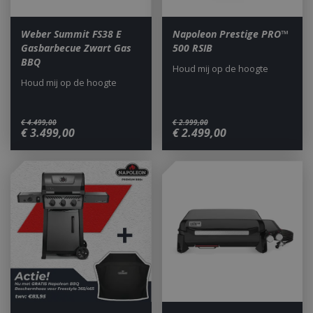
Weber Summit FS38 E
Napoleon Prestige PRO™
Gasbarbecue Zwart Gas
500 RSIB
BBQ
Houd mij op de hoogte
Houd mij op de hoogte
_gid
1 dag
Google LLC
.bbqkopen.nl
€
4.499
,
00
€
2.999
,
00
€
3.499
,
00
€
2.499
,
00
CookieScriptConsent
1 maan
CookieScript
dage
www.bbqkopen.nl