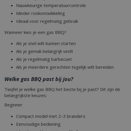
op website
gebr
Nauwkeurige temperatuurcontrole
veel verke
bij 
beperken.
YouT
Minder rookontwikkeling
in si
_ga_M5FLK9N03R
.bbqkopen.nl
1 jaar 1
This cookie
het 
Ideaal voor regelmatig gebruik
maand
by Google
of d
Analytics to
webs
session sta
Wanneer kies je een gas BBQ?
nieu
van 
inter
Als je snel wilt kunnen starten
_cfuvid
.elfsight.com
Ses
_gcl_au
3 maanden 1
Used
Google LLC
Als je gemak belangrijk vindt
dag
AdSe
.bbqkopen.nl
expe
Als je regelmatig barbecuet
adve
effic
Als je meerdere gerechten tegelijk wilt bereiden
websi
servi
Welke gas BBQ past bij jou?
_fbp
3 maanden
Used
Meta Platform
deliv
Inc.
Twijfel je welke gas BBQ het beste bij je past? Dit zijn de
adve
.bbqkopen.nl
produ
belangrijkste keuzes:
time
third
Beginner
sleakVisitorId_4f849141-
.bbqkopen.nl
11 maa
__Secure-YNID
c885-4f83-9ea7-
.youtube.com
5 maanden 4
we
e52aaa62aa9f
weken
Compact model met 2–3 branders
Eenvoudige bediening
YSC
Sessie
Deze
Google LLC
door
.youtube.com