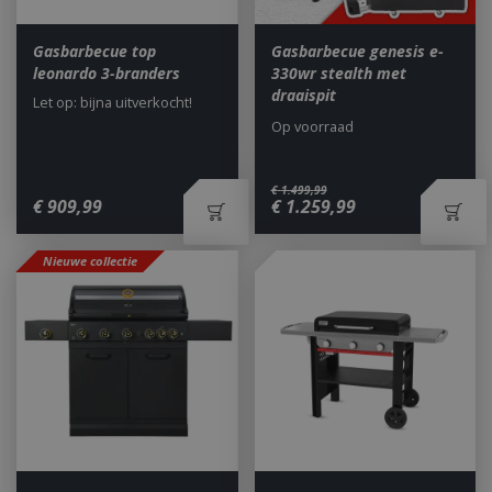
Gasbarbecue top
Gasbarbecue genesis e-
leonardo 3-branders
330wr stealth met
draaispit
Let op: bijna uitverkocht!
Op voorraad
€
1.499
,
99
€
909
,
99
€
1.259
,
99
Nieuwe collectie