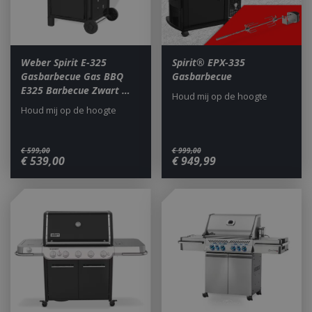
Weber Spirit E-325
Spirit® EPX-335
Gasbarbecue Gas BBQ
Gasbarbecue
E325 Barbecue Zwart …
Houd mij op de hoogte
_ga
1 jaar
Google LLC
maan
.bbqkopen.nl
Houd mij op de hoogte
€
599
,
00
€
999
,
00
€
539
,
00
€
949
,
99