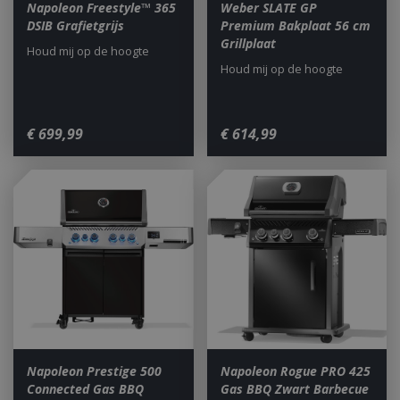
Napoleon Freestyle™ 365
Weber SLATE GP
DSIB Grafietgrijs
Premium Bakplaat 56 cm
Grillplaat
Houd mij op de hoogte
Houd mij op de hoogte
VISITOR_PRIVACY_METADATA
5 maand
YouTube
weke
.youtube.com
€
699
,
99
€
614
,
99
Napoleon Prestige 500
Napoleon Rogue PRO 425
Connected Gas BBQ
Gas BBQ Zwart Barbecue