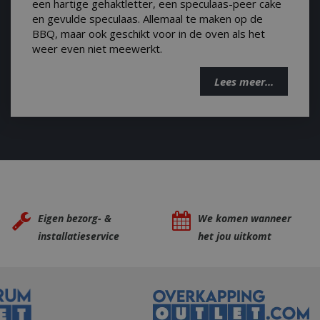
een hartige gehaktletter, een speculaas-peer cake
nt experience for a
e Google
en gevulde speculaas. Allemaal te maken op de
riment.
perken.
o a single Clarity
BBQ, maar ook geschikt voor in de oven als het
t om te
 session state.
weer even niet meewerkt.
en gebruiker
eld om
eft bekeken om een
 YouTube-video's
ring te bieden
epalen of de
of producten te
Lees meer...
ie van de
wsegeschiedenis
ng with
t voor het
sing their services
gedurende sessies
te optimaliseren
advertisement
 sessies te
hird party
diensten te
y in the Sleakchat
Eigen bezorg- &
We komen wanneer
eld om weergaven
installatieservice
het jou uitkomt
t how the end user
 the end user may
.