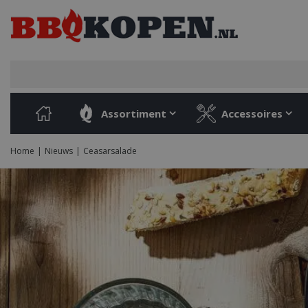
Ga
naar
content
Assortiment
Accessoires
Home
Nieuws
Ceasarsalade