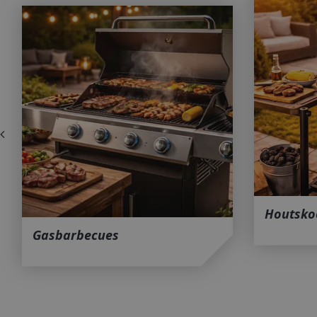
Houtskool barbecues
Barbecu