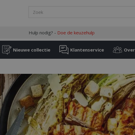
Hulp nodig? -
Doe de keuzehulp
Nieuwe collectie
Klantenservice
Over