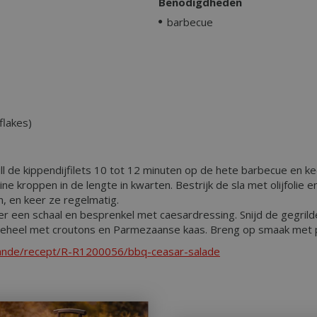
Benodigdheden
barbecue
flakes)
ll de kippendijfilets 10 tot 12 minuten op de hete barbecue en ke
kroppen in de lengte in kwarten. Bestrijk de sla met olijfolie en 
n, en keer ze regelmatig.
er een schaal en besprenkel met caesardressing. Snijd de gegrild
 geheel met croutons en Parmezaanse kaas. Breng op smaak met 
rhande/recept/R-R1200056/bbq-ceasar-salade