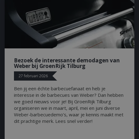
CookieScriptCons
VISITOR_PRIVAC
Bezoek de interessante demodagen van
Weber bij GroenRijk Tilburg
27 februari 2026
Ben jij een échte barbecuefanaat en heb je
interesse in de barbecues van Weber? Dan hebben
Naam
we goed nieuws voor je! Bij GroenRijk Tilburg
Naam
Naam
Naam
organiseren we in maart, april, mei en juni diverse
sleakChatId_4f84
c885-4f83-9ea7-
Test
__Host-
Weber-barbecuedemo’s, waar je kennis maakt met
e52aaa62aa9f
performance
GCSESSID
Targetting
dit prachtige merk. Lees snel verder!
__Secure-
_gat_UA-
_clck
ROLLOUT_TOKEN
75292639-1