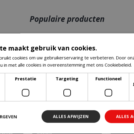
Populaire producten
te maakt gebruik van cookies.
ruikt cookies om uw gebruikerservaring te verbeteren. Door on
 u in met alle cookies in overeenstemming met ons Cookiebeleid.
Prestatie
Targeting
Functioneel
ERGEVEN
ALLES AFWIJZEN
ALLES 
GBS E-
Boretti Luciano Nero Outdoor
Kamado Jo
rbecue
Kitchen