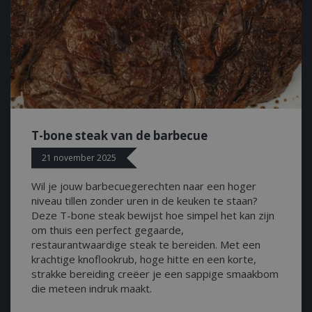
cookie and as of Spring 2017 
available from Google. It app
update a unique value for eac
ent
1 maand 2
Deze cookie wordt gebruikt 
CookieScript
dagen
Script.com-service om de c
www.bbqkopen.nl
van bezoekers te onthouden
van Cookie-Script.com is noo
correct te werken.
Y_METADATA
5 maanden 4
Deze cookie wordt gebruikt
YouTube
weken
toestemming van de gebruik
.youtube.com
privacykeuzes voor hun inter
op te slaan. Het registreert 
T-bone steak van de barbecue
toestemming van de bezoeke
tot verschillende privacybelei
21 november 2025
zodat hun voorkeuren worde
in toekomstige sessies.
Wil je jouw barbecuegerechten naar een hoger
niveau tillen zonder uren in de keuken te staan?
Deze T-bone steak bewijst hoe simpel het kan zijn
Aanbieder
Aanbieder
Aanbieder
/
/
/
Domein
Vervaldatum
Omschrijving
Vervaldatum
Vervaldatum
Omschrijving
Omschrijving
om thuis een perfect gegaarde,
Domein
Domein
Aanbieder
/
Vervaldatum
Omschrijving
9141-
.bbqkopen.nl
11 maanden 4
Used for saving chat histor
restaurantwaardige steak te bereiden. Met een
Domein
weken
chat widget
www.bbqkopen.nl
bbqkopen.nl
30 seconden
Sessie
Deze cookie is nodig voor het correct fun
krachtige knoflookrub, hoge hitte en een korte,
website
bbqkopen.nl
30 seconden
strakke bereiding creëer je een sappige smaakbom
.youtube.com
5 maanden 4
Used by YouTube to manage
.bbqkopen.nl
1 minuut
Dit is een patroontype-cookie ingesteld door Go
.bbqkopen.nl
1 jaar
Persists the Clarity User ID and preferenc
die meteen indruk maakt.
weken
and experimentation. It he
waarbij het patroonelement in de naam het uni
site, on the browser. This ensures that be
which new features or int
identiteitsnummer bevat van het account of de
subsequent visits to the same site will be 
shown to users as part of t
het betrekking heeft. Het is een variatie op de _