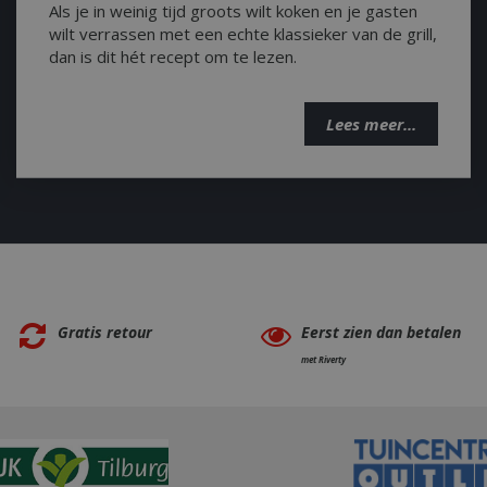
same user ID.
Als je in weinig tijd groots wilt koken en je gasten
rollouts, ensuring consiste
wordt gebruikt om de hoeveelheid gegevens di
given user during an expe
registreert op websites met veel verkeer te be
wilt verrassen met een echte klassieker van de grill,
1 dag
Connects multiple page views by a user int
Microsoft
session recording.
.bbqkopen.nl
dan is dit hét recept om te lezen.
ecently
Elfsight
13 seconden
Deze cookie wordt gebruik
.bbqkopen.nl
1 jaar 1
This cookie is used by Google Analytics to persist
core.service.elfsight.com
registreren welke items e
maand
VE
5 maanden 4
Deze cookie wordt door YouTube ingest
Google LLC
onlangs op de website he
weken
gebruikersvoorkeuren bij te houden voor
.youtube.com
verbeterde gebruikerserva
die in sites zijn ingesloten; het kan ook b
door gerelateerde inhoud 
Lees meer...
websitebezoeker de nieuwe of oude vers
tonen op basis van de bro
YouTube-interface gebruikt.
van de gebruiker.
3 maanden 1
Used by Google AdSense for experimenti
Google LLC
.elfsight.com
Sessie
Deze cookie wordt gebruik
dag
advertisement efficiency across websites u
.bbqkopen.nl
bijhouden van gebruikers 
om de gebruikerservaring 
3 maanden
Used by Facebook to deliver a series of 
Meta Platform
door de consistentie van de
products such as real time bidding from t
Inc.
behouden en persoonlijke 
advertisers
.bbqkopen.nl
verlenen.
.youtube.com
5 maanden 4
849141-
.bbqkopen.nl
11 maanden 4
Used for saving chat histor
weken
weken
chat widget
Gratis retour
Eerst zien dan betalen
Sessie
Deze cookie wordt door YouTube ingest
Google LLC
van ingesloten video's bij te houden.
.youtube.com
met Riverty
1 jaar 3 weken
This cookie carries out information abou
Google LLC
uses the website and any advertising that
.doubleclick.net
have seen before visiting the said website