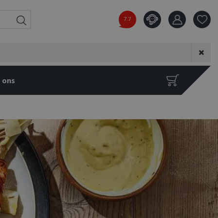
7.7
Product toeg
aan wensenl
 ons