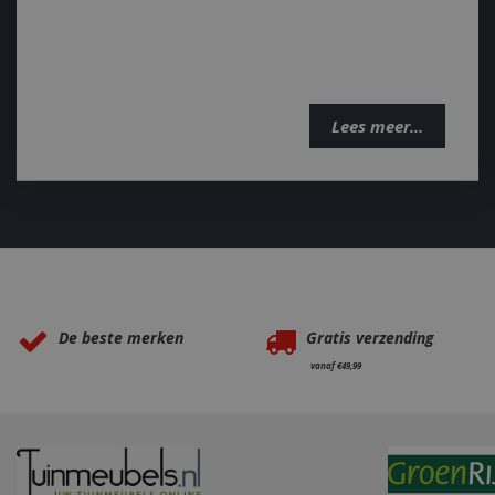
_clsk
elfsight_viewed_r
_ga_M5FLK9N03R
VISITOR_INFO1_LI
Lees meer...
_gcl_au
_cfuvid
_fbp
__Secure-YNID
Waarom BBQkopen.nl?
sleakVisitorId_4f
c885-4f83-9ea7-
e52aaa62aa9f
De beste merken
Gratis verzending
YSC
vanaf €49,99
IDE