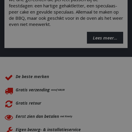
feestdagen: een hartige gehaktletter, een speculaas-
peer cake en gevulde speculaas. Allemaal te maken op
de BBQ, maar ook geschikt voor in de oven als het weer
even niet meewerkt.
CookieScriptConsent
1 maan
CookieScript
dage
www.bbqkopen.nl
Lees meer...
Waarom BBQkopen.nl?
De beste merken
VISITOR_PRIVACY_METADATA
5 maand
YouTube
Gratis verzending
vanaf €49,99
weke
.youtube.com
Gratis retour
Eerst zien dan betalen
met Riverty
Eigen bezorg- & installatieservice