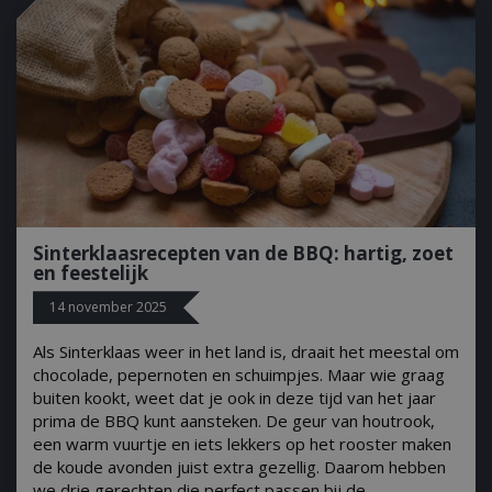
Sinterklaasrecepten van de BBQ: hartig, zoet
en feestelijk
14 november 2025
Als Sinterklaas weer in het land is, draait het meestal om
_gid
1 dag
Google LLC
.bbqkopen.nl
chocolade, pepernoten en schuimpjes. Maar wie graag
buiten kookt, weet dat je ook in deze tijd van het jaar
prima de BBQ kunt aansteken. De geur van houtrook,
een warm vuurtje en iets lekkers op het rooster maken
de koude avonden juist extra gezellig. Daarom hebben
we drie gerechten die perfect passen bij de