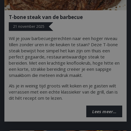
Strikt noodzakelijke cookies maken de
kernfunctionaliteiten van de website mogelijk,
T-bone steak van de barbecue
zoals gebruikersaanmelding en accountbeheer.
De website kan niet goed worden gebruikt zonder
de strikt noodzakelijke cookies.
21 november 2025
Aanbieder
/
Naam
Vervald
Wil je jouw barbecuegerechten naar een hoger niveau
Domein
tillen zonder uren in de keuken te staan? Deze T-bone
__cf_bm
29 minut
Cloudflare Inc.
steak bewijst hoe simpel het kan zijn om thuis een
second
.db.sleak.chat
perfect gegaarde, restaurantwaardige steak te
bereiden. Met een krachtige knoflookrub, hoge hitte en
een korte, strakke bereiding creëer je een sappige
smaakbom die meteen indruk maakt.
Als je in weinig tijd groots wilt koken en je gasten wilt
verrassen met een echte klassieker van de grill, dan is
_ga
1 jaar
dit hét recept om te lezen.
Google LLC
maan
.bbqkopen.nl
Lees meer...