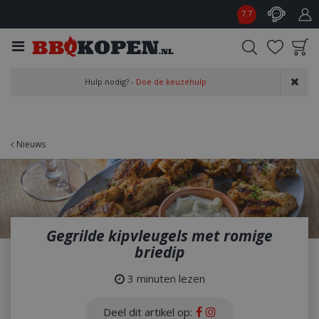
G
7.7
a
n
a
a
Product toegevoegd
r
Hulp nodig? -
Doe de keuzehulp
aan wensenlijst
c
o
n
t
Nieuws
e
n
t
Gegrilde kipvleugels met romige
briedip
3 minuten lezen
Deel dit artikel op: