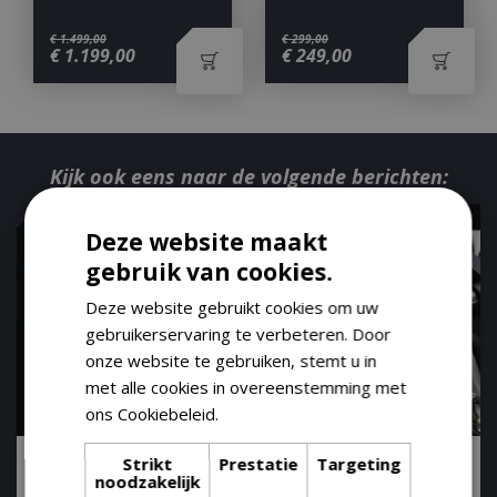
€
1.499
,
00
€
299
,
00
€
1.199
,
00
€
249
,
00
Kijk ook eens naar de volgende berichten:
Deze website maakt
gebruik van cookies.
Deze website gebruikt cookies om uw
gebruikerservaring te verbeteren. Door
onze website te gebruiken, stemt u in
met alle cookies in overeenstemming met
ons Cookiebeleid.
Lees verder
Bezoek de interessante demodagen van
Strikt
Prestatie
Targeting
Weber bij GroenRijk Tilburg
noodzakelijk