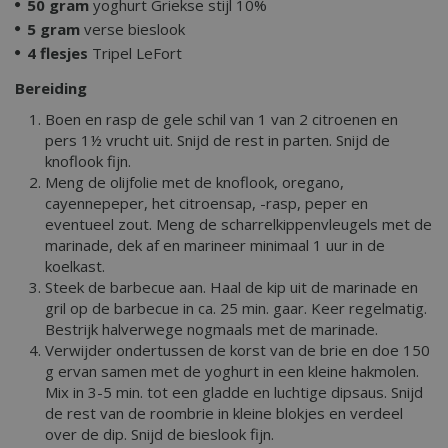
50 gram
yoghurt Griekse stijl 10%
5 gram
verse bieslook
4 flesjes
Tripel LeFort
Bereiding
Boen en rasp de gele schil van 1 van 2 citroenen en
pers 1½ vrucht uit. Snijd de rest in parten. Snijd de
knoflook fijn.
Meng de olijfolie met de knoflook, oregano,
cayennepeper, het citroensap, -rasp, peper en
eventueel zout. Meng de scharrelkippenvleugels met de
marinade, dek af en marineer minimaal 1 uur in de
koelkast.
Steek de barbecue aan. Haal de kip uit de marinade en
gril op de barbecue in ca. 25 min. gaar. Keer regelmatig.
Bestrijk halverwege nogmaals met de marinade.
Verwijder ondertussen de korst van de brie en doe 150
g ervan samen met de yoghurt in een kleine hakmolen.
Mix in 3-5 min. tot een gladde en luchtige dipsaus. Snijd
de rest van de roombrie in kleine blokjes en verdeel
over de dip. Snijd de bieslook fijn.