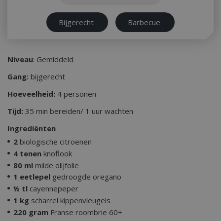
Bijgerecht
Barbecue
Niveau
: Gemiddeld
Gang:
bijgerecht
Hoeveelheid:
4 personen
Tijd:
35 min bereiden/ 1 uur wachten
Ingrediënten
2
biologische citroenen
4 tenen
knoflook
80 ml
milde olijfolie
1 eetlepel
gedroogde oregano
½ tl
cayennepeper
1 kg
scharrel kippenvleugels
220 gram
Franse roombrie 60+